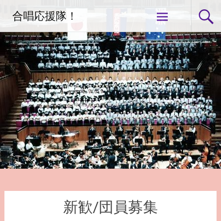
コ
合唱応援隊！
ン
テ
ン
ツ
へ
ス
キ
ッ
プ
新歓/団員募集