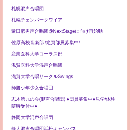
札幌混声合唱団
札幌チェンバークワイア
猿田彦男声合唱団@NextStageに向け再始動！
佐原高校音楽部 \絶賛部員募集中/
産業医科大学コーラス部
滋賀医科大学混声合唱団
滋賀大学合唱サークルSwings
師勝少年少女合唱団
志木第九の会(混声合唱団) ●団員募集中●見学/体験
随時受付中●
静岡大学混声合唱団
静大混声合唱団浜松キャンパス