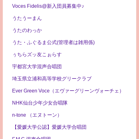
Voces Fidelis@新入団員募集中♪
うたうーまん
うたのわっか
うた・ふぐるま公式(管理者は雑用係)
ぅちらズッ友こぉらす
宇都宮大学混声合唱団
埼玉県立浦和高等学校グリークラブ
Ever Green Voce（エヴァーグリーンヴォーチェ）
NHK仙台少年少女合唱隊
n-tone （エヌトーン）
【愛媛大学公認】愛媛大学合唱団