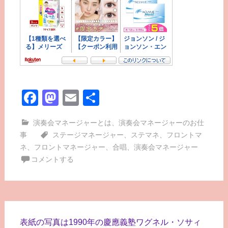
Facebook
Mastodon
Email
共
有
演奏会マネージャーとは
、
演奏会マネージャーのお仕
事
ステージマネージャー
、
ステマネ
、
フロントマ
ネ
、
フロントマネージャー
、
合唱
、
演奏会マネージャー
コメントする
表紙の写真は1990年の慶應義塾ワグネル・ソサィ