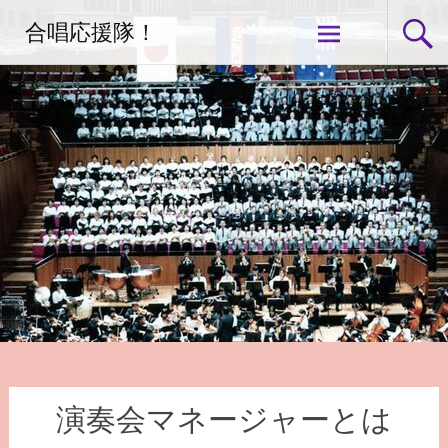
コ
合唱応援隊！
ン
テ
ン
ツ
へ
ス
キ
ッ
プ
演奏会マネージャーとは