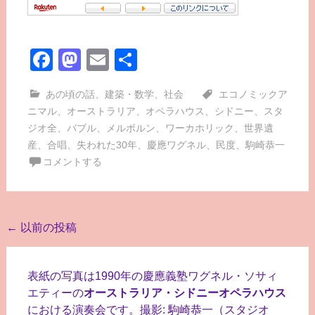
Facebook
Mastodon
Email
共
有
あの頃の話
、
建築・数学
、
社会
エコノミックア
ニマル
、
オーストラリア
、
オペラハウス
、
シドニー
、
スタ
ジオ全
、
バブル
、
メルボルン
、
ワーカホリック
、
世界遺
産
、
合唱
、
失われた30年
、
慶應ワグネル
、
民度
、
駒崎恭一
コメントする
投
←
以前の投稿
稿
ナ
表紙の写真は1990年の慶應義塾ワグネル・ソサィ
ビ
エティーの
オーストラリア・シドニーオペラハウス
における演奏会です。撮影: 駒崎恭一（スタジオ