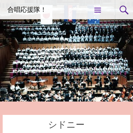
コ
合唱応援隊！
ン
テ
ン
ツ
へ
ス
キ
ッ
プ
シドニー