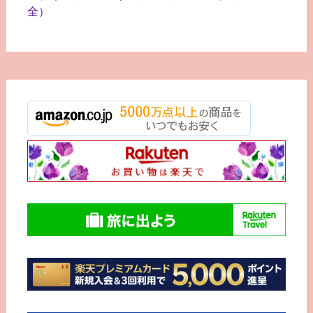
ゲ
全）
ー
シ
ョ
ン