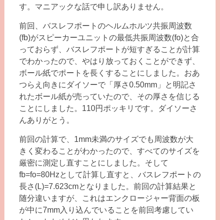
す。マニアックな話で申し訳ありません。
前回、バスレフポートのヘルムホルツ共振周波数
(fb)がスピーカーユニットの最低共振周波数(fo)と合
っておらず、バスレフポートが短すぎることが計算
でわかったので、やはり放っておくことができず、
ボール紙でポートを長くすることにしました。おあ
つらえ向きにダイソーで「厚さ0.50mm」と明記さ
れたボール紙が売っていたので、その厚さを信じる
ことにしました。110円ポッキリです。ダイソーさ
んありがとう。
前回の計算で、1mm未満のサイズでも周波数が大
きく変わることがわかったので、すべてのサイズを
厳密に測定し直すことにしました。そして
fb=fo=80Hzとして計算し直すと、バスレフポートの
長さ(L)=7.623cmとなりました。前回の計算結果と
随分違いますが、これはエンクロージャー背面の板
が中に7mm入り込んでいることを前回考慮してい