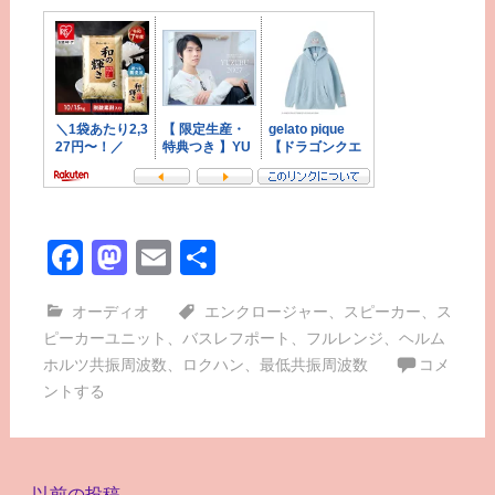
Facebook
Mastodon
Email
共
有
オーディオ
エンクロージャー
、
スピーカー
、
ス
ピーカーユニット
、
バスレフポート
、
フルレンジ
、
ヘルム
ホルツ共振周波数
、
ロクハン
、
最低共振周波数
コメ
ントする
←
以前の投稿