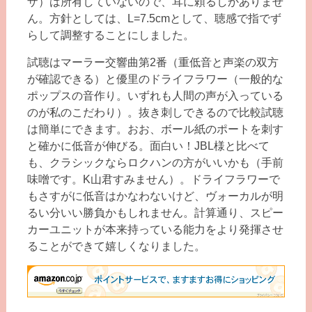
ザ）は所有していないので、耳に頼るしかありませ
ん。方針としては、L=7.5cmとして、聴感で指でず
らして調整することにしました。
試聴はマーラー交響曲第2番（重低音と声楽の双方
が確認できる）と優里のドライフラワー（一般的な
ポップスの音作り。いずれも人間の声が入っている
のが私のこだわり）。抜き刺しできるので比較試聴
は簡単にできます。おお、ボール紙のポートを刺す
と確かに低音が伸びる。面白い！JBL様と比べて
も、クラシックならロクハンの方がいいかも（手前
味噌です。K山君すみません）。ドライフラワーで
もさすがに低音はかなわないけど、ヴォーカルが明
るい分いい勝負かもしれません。計算通り、スピー
カーユニットが本来持っている能力をより発揮させ
ることができて嬉しくなりました。