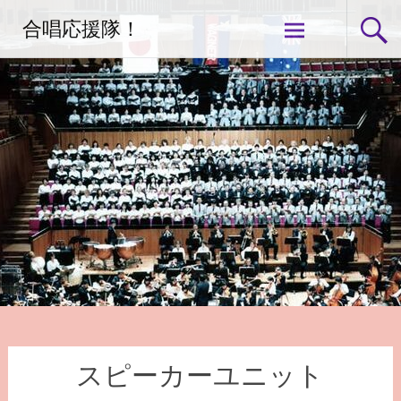
コ
合唱応援隊！
ン
テ
ン
ツ
へ
ス
キ
ッ
プ
スピーカーユニット