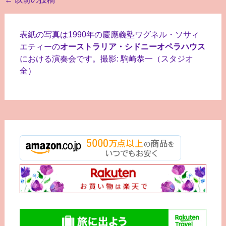
投
稿
ナ
表紙の写真は1990年の慶應義塾ワグネル・ソサィ
ビ
エティーの
オーストラリア・シドニーオペラハウス
における演奏会です。撮影: 駒崎恭一（スタジオ
ゲ
全）
ー
シ
ョ
ン