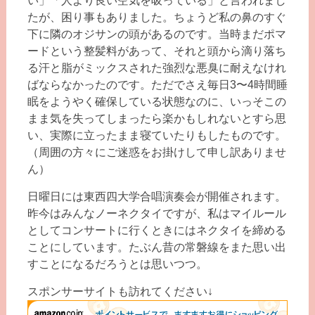
い」「人より良い空気を吸っている」と言われまし
たが、困り事もありました。ちょうど私の鼻のすぐ
下に隣のオジサンの頭があるのです。当時まだポマ
ードという整髪料があって、それと頭から滴り落ち
る汗と脂がミックスされた強烈な悪臭に耐えなけれ
ばならなかったのです。ただでさえ毎日3〜4時間睡
眠をようやく確保している状態なのに、いっそこの
まま気を失ってしまったら楽かもしれないとすら思
い、実際に立ったまま寝ていたりもしたものです。
（周囲の方々にご迷惑をお掛けして申し訳ありませ
ん）
日曜日には東西四大学合唱演奏会が開催されます。
昨今はみんなノーネクタイですが、私はマイルール
としてコンサートに行くときにはネクタイを締める
ことにしています。たぶん昔の常磐線をまた思い出
すことになるだろうとは思いつつ。
スポンサーサイトも訪れてください↓