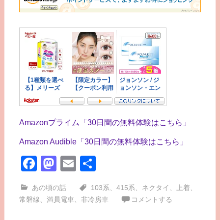
Amazonプライム「30日間の無料体験はこちら」
Amazon Audible「30日間の無料体験はこちら」
Facebook
Mastodon
Email
共
有
あの頃の話
103系
、
415系
、
ネクタイ
、
上着
、
常磐線
、
満員電車
、
非冷房車
コメントする