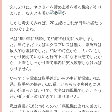
久しぶりに、ネクタイを締め上着を着る機会があり
ました。なんとも暑い
しかし考えてみれば、20世紀はこれが日常の姿だっ
たのですよね。
私は1990年に結婚して柏市の社宅に入居しまし
た。当時まだつくばエクスプレスは無く、常磐線は
殺人的な混雑でした。柏駅の時点から、カバンもし
っかり抱えていないと行方不明になる状態でしたか
ら、上着もしっかり着て車内に突入攻撃しなければ
なりません。
やってくる電車は取手以北からの中距離電車が415
系。取手発の快速が103系、どちらも冷房付きに改
造が始まったばかりで、大半は扇風機でした。もう
汗がダラダラ溢れてきて止まりません。
私は身長が183cmあるので「扇風機に当れて羨まし