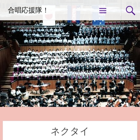
コ
合唱応援隊！
ン
テ
ン
ツ
へ
ス
キ
ッ
プ
ネクタイ