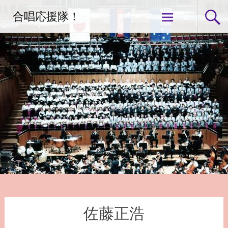
コ
合唱応援隊！
ン
テ
ン
ツ
へ
ス
キ
ッ
プ
佐藤正浩