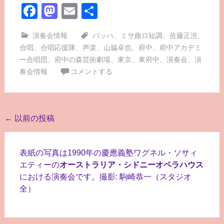
Facebook
Mastodon
Email
共
有
演奏会情報
バッハ
、
ミサ曲ロ短調
、
佐藤正浩
、
合唱
、
合唱応援隊
、
声楽
、
山脇卓也
、
府中
、
府中アカデミ
ー合唱団
、
府中の森芸術劇場
、
東京
、
東府中
、
演奏会
、
演
奏会情報
コメントする
投
←
以前の投稿
稿
ナ
表紙の写真は1990年の慶應義塾ワグネル・ソサィ
ビ
エティーの
オーストラリア・シドニーオペラハウス
における演奏会です。撮影: 駒崎恭一（スタジオ
ゲ
全）
ー
シ