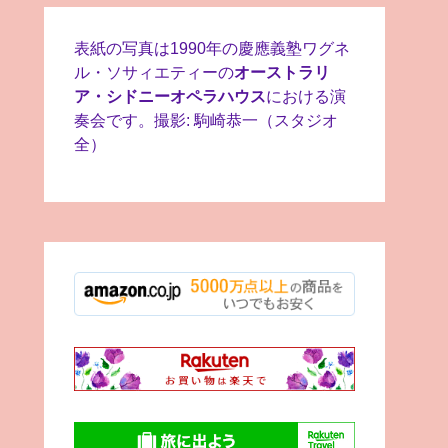
表紙の写真は1990年の慶應義塾ワグネ
ル・ソサィエティーの
オーストラリ
ア・シドニーオペラハウス
における演
奏会です。撮影: 駒崎恭一（スタジオ
全）