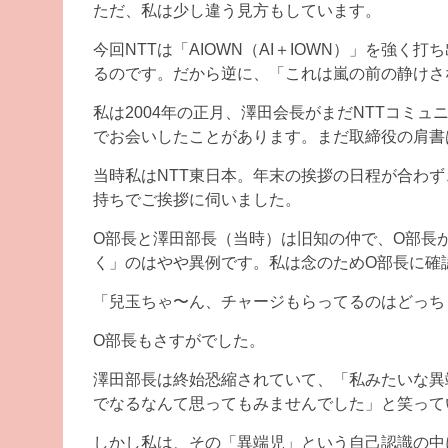
ただ、私は少し違う見方もしています。
今回NTTは「AIOWN（AI＋IOWN）」を強
るのです。だから逆に、「これは嵐の前の静けさ
私は2004年の正月、澤田会長がまだNTTコミ
でお会いしたことがあります。まだ取締役の肩書
当時私はNTT東日本。年末の挨拶の日程が合わ
持ちでご挨拶に伺いました。
O部長と澤田部長（当時）は旧知の仲で、O部長
く」のはやや異例です。私は念のためO部長に確
「兒玉ちゃ〜ん、チャージもらってるのはどっち
O部長もさすがでした。
澤田部長は終始恐縮されていて、「私みたいな異
でなるなんて思ってもみませんでした」と笑って
しかし私は、その「異端児」という自己認識の中