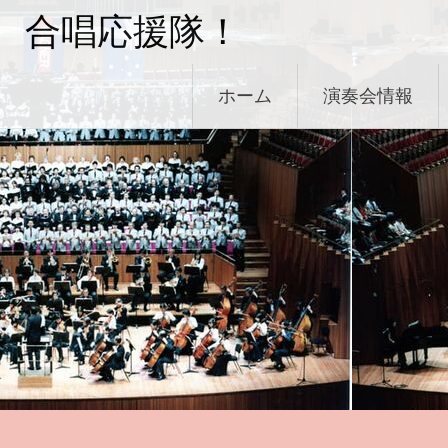
コ
合唱応援隊！
ン
テ
ン
ホーム
演奏会情報
ツ
へ
ス
キ
ッ
プ