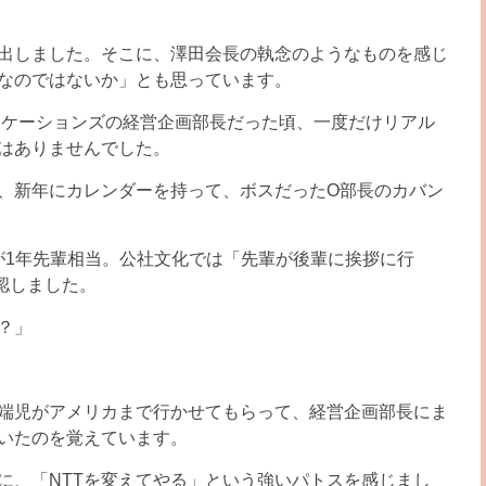
く打ち出しました。そこに、澤田会長の執念のようなものを感じ
なのではないか」とも思っています。
ュニケーションズの経営企画部長だった頃、一度だけリアル
はありませんでした。
ず、新年にカレンダーを持って、ボスだったO部長のカバン
が1年先輩相当。公社文化では「先輩が後輩に挨拶に行
認しました。
？」
端児がアメリカまで行かせてもらって、経営企画部長にま
いたのを覚えています。
に、「NTTを変えてやる」という強いパトスを感じまし