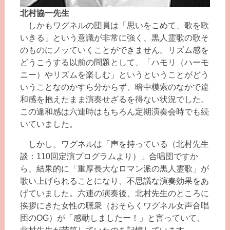
北村協一先生
しかもワグネルの団員は「思いをこめて、歌を歌
いきる」という意識が非常に強く、黒人霊歌の歌そ
のものにノッていくことができません。リズム感を
どうこうする以前の問題として、「ハモリ（ハーモ
ニー）やリズムを楽しむ」というということがどう
いうことなのかすら分からず、暗中模索のなかで違
和感を抱えたまま演奏せざるを得ない状況でした。
この違和感は六連時はもちろん定期演奏会時でも続
いていました。
しかし、ワグネルは「声を持っている（北村先生
談：110回定演プログラムより）」合唱団ですか
ら、結果的に「重厚長大なロマン派の黒人霊歌」が
歌い上げられることになり、不思議な演奏効果をあ
げていました。六連の演奏後、北村先生のところに
挨拶にきた女性の聴衆（おそらくワグネル女声合唱
団のOG）が「感動しましたー！」と言っていて、