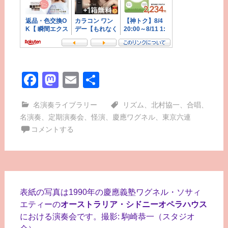
Facebook
Mastodon
Email
共
有
名演奏ライブラリー
リズム
、
北村協一
、
合唱
、
名演奏
、
定期演奏会
、
怪演
、
慶應ワグネル
、
東京六連
コメントする
表紙の写真は1990年の慶應義塾ワグネル・ソサィ
エティーの
オーストラリア・シドニーオペラハウス
における演奏会です。撮影: 駒崎恭一（スタジオ