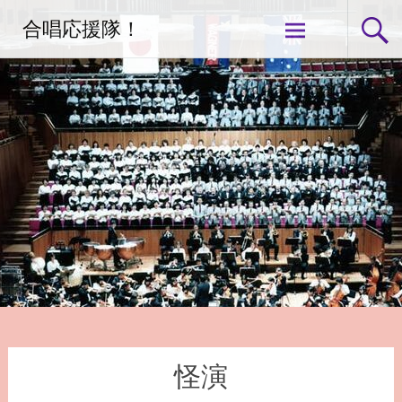
コ
合唱応援隊！
ン
テ
ン
ツ
へ
ス
キ
ッ
プ
怪演