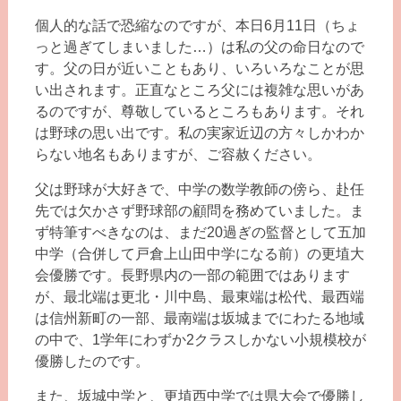
個人的な話で恐縮なのですが、本日6月11日（ちょ
っと過ぎてしまいました…）は私の父の命日なので
す。父の日が近いこともあり、いろいろなことが思
い出されます。正直なところ父には複雑な思いがあ
るのですが、尊敬しているところもあります。それ
は野球の思い出です。私の実家近辺の方々しかわか
らない地名もありますが、ご容赦ください。
父は野球が大好きで、中学の数学教師の傍ら、赴任
先では欠かさず野球部の顧問を務めていました。ま
ず特筆すべきなのは、まだ20過ぎの監督として五加
中学（合併して戸倉上山田中学になる前）の更埴大
会優勝です。長野県内の一部の範囲ではあります
が、最北端は更北・川中島、最東端は松代、最西端
は信州新町の一部、最南端は坂城までにわたる地域
の中で、1学年にわずか2クラスしかない小規模校が
優勝したのです。
また、坂城中学と、更埴西中学では県大会で優勝し