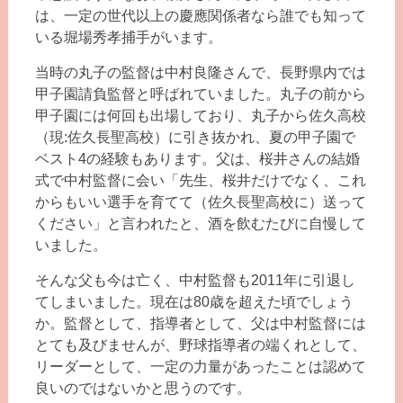
は、一定の世代以上の慶應関係者なら誰でも知って
いる堀場秀孝捕手がいます。
当時の丸子の監督は中村良隆さんで、長野県内では
甲子園請負監督と呼ばれていました。丸子の前から
甲子園には何回も出場しており、丸子から佐久高校
（現:佐久長聖高校）に引き抜かれ、夏の甲子園で
ベスト4の経験もあります。父は、桜井さんの結婚
式で中村監督に会い「先生、桜井だけでなく、これ
からもいい選手を育てて（佐久長聖高校に）送って
ください」と言われたと、酒を飲むたびに自慢して
いました。
そんな父も今は亡く、中村監督も2011年に引退し
てしまいました。現在は80歳を超えた頃でしょう
か。監督として、指導者として、父は中村監督には
とても及びませんが、野球指導者の端くれとして、
リーダーとして、一定の力量があったことは認めて
良いのではないかと思うのです。