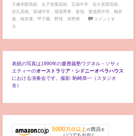
子修学館高校
、
丸子実業高校
、
五加中学
、
佐久長聖高校
、
佐久高校
、
坂城中学
、
堀場秀孝
、
更埴
、
更埴西中学
、
桃井
進
、
桜井肇
、
甲子園
、
野球
、
長野県
コメントす
る
表紙の写真は1990年の慶應義塾ワグネル・ソサィ
エティーの
オーストラリア・シドニーオペラハウス
における演奏会です。撮影: 駒崎恭一（スタジオ
全）