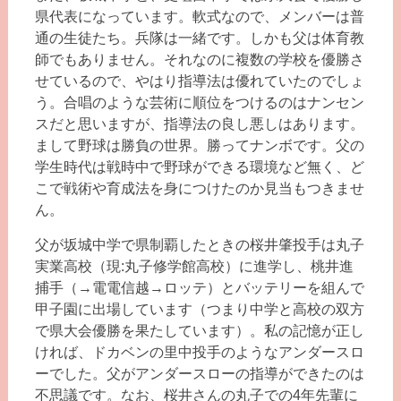
県代表になっています。軟式なので、メンバーは普
通の生徒たち。兵隊は一緒です。しかも父は体育教
師でもありません。それなのに複数の学校を優勝さ
せているので、やはり指導法は優れていたのでしょ
う。合唱のような芸術に順位をつけるのはナンセン
スだと思いますが、指導法の良し悪しはあります。
まして野球は勝負の世界。勝ってナンボです。父の
学生時代は戦時中で野球ができる環境など無く、ど
こで戦術や育成法を身につけたのか見当もつきませ
ん。
父が坂城中学で県制覇したときの桜井肇投手は丸子
実業高校（現:丸子修学館高校）に進学し、桃井進
捕手（→電電信越→ロッテ）とバッテリーを組んで
甲子園に出場しています（つまり中学と高校の双方
で県大会優勝を果たしています）。私の記憶が正し
ければ、ドカベンの里中投手のようなアンダースロ
ーでした。父がアンダースローの指導ができたのは
不思議です。なお、桜井さんの丸子での4年先輩に