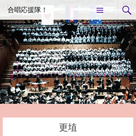
コ
合唱応援隊！
ン
テ
ン
ツ
へ
ス
キ
ッ
プ
更埴