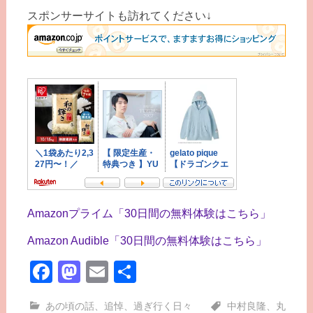
スポンサーサイトも訪れてください↓
Amazonプライム「30日間の無料体験はこちら」
Amazon Audible「30日間の無料体験はこちら」
Facebook
Mastodon
Email
共
有
あの頃の話
、
追悼
、
過ぎ行く日々
中村良隆
、
丸