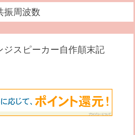
共振周波数
ンジスピーカー自作顛末記