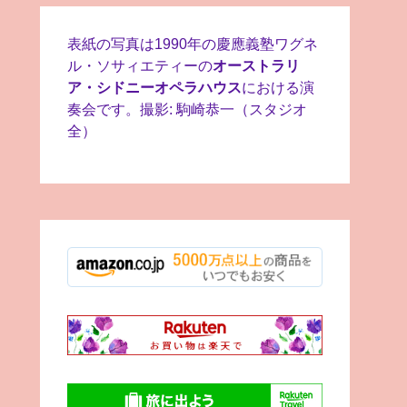
表紙の写真は1990年の慶應義塾ワグネ
ル・ソサィエティーの
オーストラリ
ア・シドニーオペラハウス
における演
奏会です。撮影: 駒崎恭一（スタジオ
全）