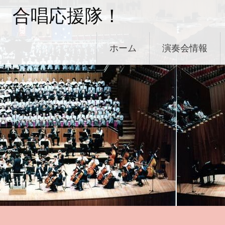
コ
合唱応援隊！
ン
テ
ン
ホーム
演奏会情報
ツ
へ
ス
キ
ッ
プ