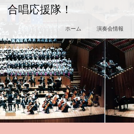
コ
合唱応援隊！
ン
テ
ン
ホーム
演奏会情報
ツ
へ
ス
キ
ッ
プ