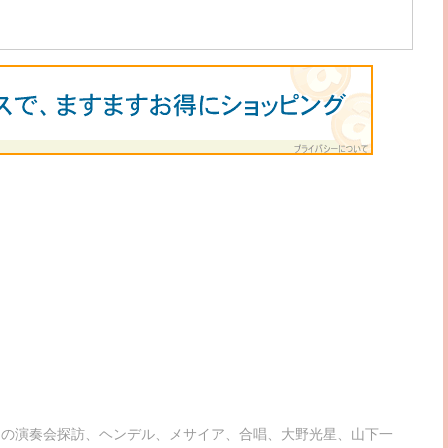
んの演奏会探訪
、
ヘンデル
、
メサイア
、
合唱
、
大野光星
、
山下一