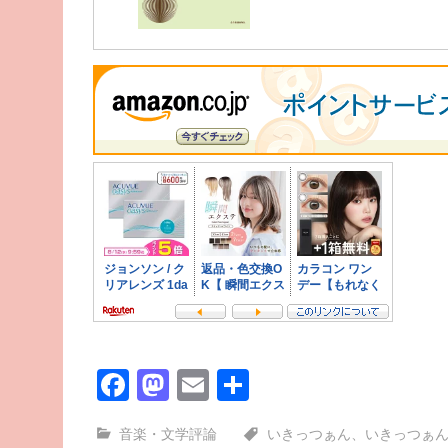
Facebook
Mastodon
Email
共
有
音楽・文学評論
いきっつぁん
、
いきっつぁ