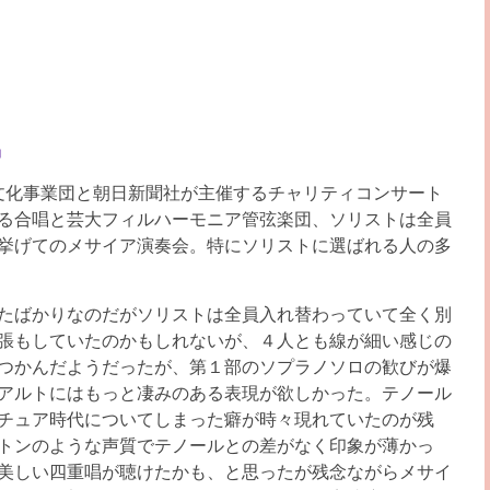
」
厚生文化事業団と朝日新聞社が主催するチャリティコンサート
る合唱と芸大フィルハーモニア管弦楽団、ソリストは全員
挙げてのメサイア演奏会。特にソリストに選ばれる人の多
たばかりなのだがソリストは全員入れ替わっていて全く別
張もしていたのかもしれないが、４人とも線が細い感じの
つかんだようだったが、第１部のソプラノソロの歓びが爆
アルトにはもっと凄みのある表現が欲しかった。テノール
チュア時代についてしまった癖が時々現れていたのが残
トンのような声質でテノールとの差がなく印象が薄かっ
美しい四重唱が聴けたかも、と思ったが残念ながらメサイ