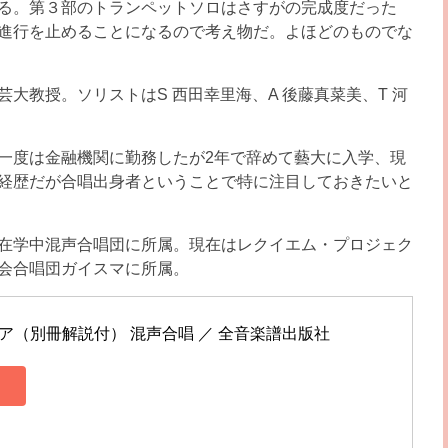
る。第３部のトランペットソロはさすがの完成度だった
進行を止めることになるので考え物だ。よほどのものでな
大教授。ソリストはS 西田幸里海、A 後藤真菜美、T 河
一度は金融機関に勤務したが2年で辞めて藝大に入学、現
経歴だが合唱出身者ということで特に注目しておきたいと
在学中混声合唱団に所属。現在はレクイエム・プロジェク
会合唱団ガイスマに所属。
イア（別冊解説付） 混声合唱 ／ 全音楽譜出版社