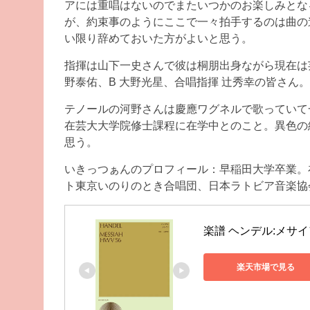
アには重唱はないのでまたいつかのお楽しみとな
が、約束事のようにここで一々拍手するのは曲の
い限り辞めておいた方がよいと思う。
指揮は山下一史さんで彼は桐朋出身ながら現在は芸
野泰佑、B 大野光星、合唱指揮 辻秀幸の皆さん。
テノールの河野さんは慶應ワグネルで歌っていて
在芸大大学院修士課程に在学中とのこと。異色の
思う。
いきっつぁんのプロフィール：早稲田大学卒業。
ト東京いのりのとき合唱団、日本ラトビア音楽協
楽譜 ヘンデル:メサ
楽天市場で見る