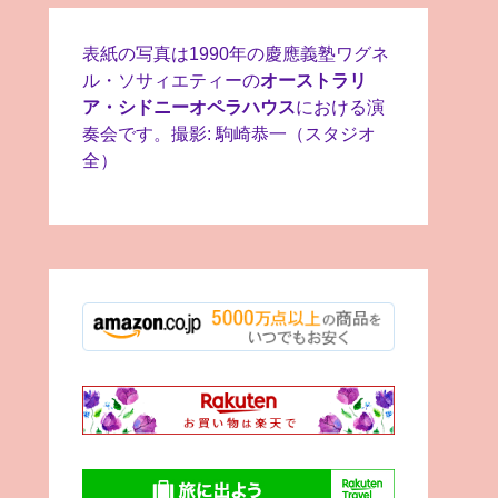
表紙の写真は1990年の慶應義塾ワグネ
ル・ソサィエティーの
オーストラリ
ア・シドニーオペラハウス
における演
奏会です。撮影: 駒崎恭一（スタジオ
全）