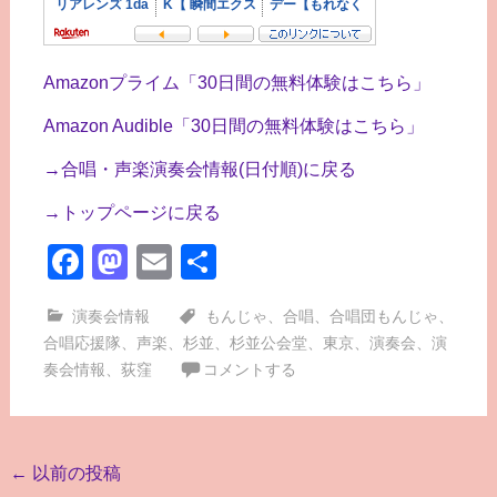
Amazonプライム「30日間の無料体験はこちら」
Amazon Audible「30日間の無料体験はこちら」
→合唱・声楽演奏会情報(日付順)に戻る
→トップページに戻る
Facebook
Mastodon
Email
共
有
演奏会情報
もんじゃ
、
合唱
、
合唱団もんじゃ
、
合唱応援隊
、
声楽
、
杉並
、
杉並公会堂
、
東京
、
演奏会
、
演
奏会情報
、
荻窪
コメントする
投
←
以前の投稿