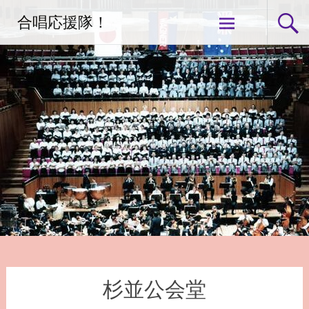
コ
合唱応援隊！
ン
テ
ン
ツ
へ
ス
キ
ッ
プ
杉並公会堂