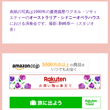
稿
ナ
表紙の写真は1990年の慶應義塾ワグネル・ソサィ
ビ
エティーの
オーストラリア・シドニーオペラハウス
における演奏会です。撮影: 駒崎恭一（スタジオ
ゲ
全）
ー
シ
ョ
ン