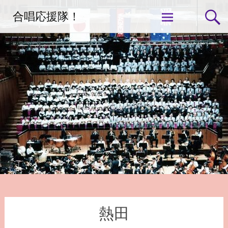
コ
合唱応援隊！
ン
テ
ン
ツ
へ
ス
キ
ッ
プ
熱田