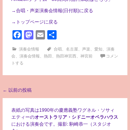
→合唱・声楽演奏会情報(日付順)に戻る
→トップページに戻る
Facebook
Mastodon
Email
共
有
演奏会情報
合唱
、
名古屋
、
声楽
、
愛知
、
演奏
会
、
演奏会情報
、
熱田
、
熱田神宮西
、
神宮前
コメン
トする
投
←
以前の投稿
稿
ナ
表紙の写真は1990年の慶應義塾ワグネル・ソサィ
ビ
エティーの
オーストラリア・シドニーオペラハウス
における演奏会です。撮影: 駒崎恭一（スタジオ
ゲ