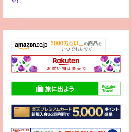
全）
ー
シ
ョ
ン