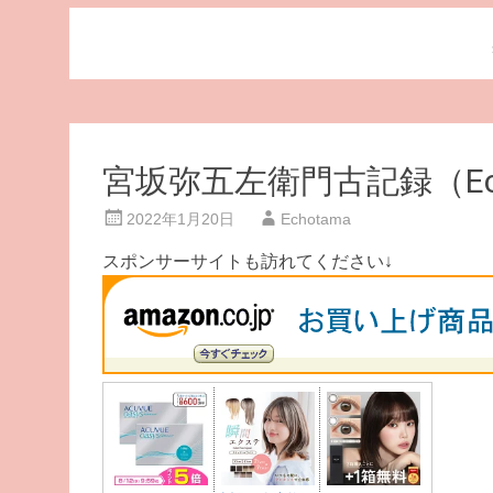
宮坂弥五左衛門古記録（Ec
2022年1月20日
Echotama
スポンサーサイトも訪れてください↓