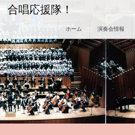
コ
合唱応援隊！
ン
テ
ン
ホーム
演奏会情報
ツ
へ
ス
キ
ッ
プ