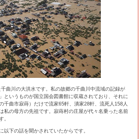
きた千曲川の大洪水です。私の故郷の千曲川中流域の記録が
」というものが国立国会図書館に収蔵されており、それに
千曲市寂蒔）だけで流家65軒、潰家28軒、流死人158人
は私の母方の先祖です。寂蒔村の庄屋が代々名乗った名前
す。
に以下の話を聞かされていたからです。