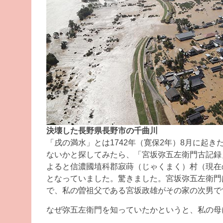
決壊した長野県長野市の千曲川
「戌の満水」とは1742年（寛保2年）8月に起
ないかと探してみたら、「宮坂弥五左衛門古記録
よると信濃國埴科郡寂蒔（じゃくまく）村（現在の
となっていました。驚きました。宮坂弥五左衛門
で、私の曽祖父である宮坂政雄がその家の次男で
なぜ弥五左衛門を知っていたかというと、私の母