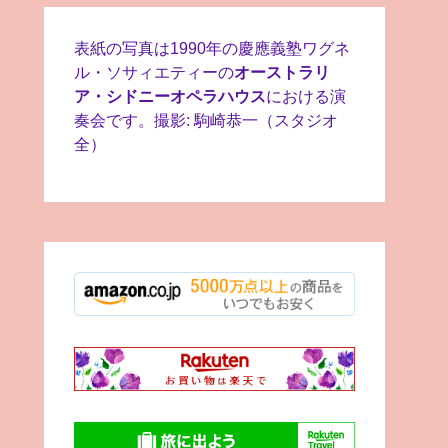
表紙の写真は1990年の慶應義塾ワグネ
ル・ソサィエティーの
オーストラリ
ア・シドニーオペラハウス
における演
奏会です。撮影: 駒崎恭一（スタジオ
全）