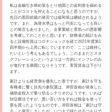
私は金融引き締め策をとり他国との金利差を縮める
ことがコストを抑えることになると思うのですが、
先日の黒田総裁の発言では緩和策は継続されるよう
です。また、為替水準はもっと円安になっても良い
との発言もありました。企業業績と景気への悪影響
を考慮してのことかと思います。財務省の統計をみ
ると設備投資はコロナショックを経て2021年度第1
四半期から上昇に転じていますので、ここは維持し
たいという考えもあるでしょう。このままだとスタ
グフレーションというよりは一方的にインフレのみ
が進行する展開になりそうです。実質賃金は下がり
ます。
家計よりも経営側を優先した形ですが、家計を守る
有権者に響く目先の参院選は、岸田首相が発表した
補助金投入で乗り切るシナリオのようです。いわば
対症療法ですが、悪い言い方をすれば税金を使って
票を買ったようなものです。岸田首相は「家計は守
る」と発言しましたが、いつまで持たせるつもりで