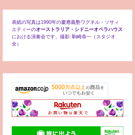
表紙の写真は1990年の慶應義塾ワグネル・ソサィ
エティーの
オーストラリア・シドニーオペラハウス
における演奏会です。撮影: 駒崎恭一（スタジオ
全）