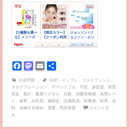
Facebook
Mastodon
Email
共
有
社会問題
GDP
、
インフレ
、
コストプッシュ
、
スタグフレーション
、
デマンドプル
、
円安
、
参院選
、
実質
賃金
、
家計
、
慶應ワグネル
、
日銀
、
消費者物価
、
為替レー
ト
、
緩和
、
自民党
、
補助金
、
設備投資
、
財務省
、
財界
、
金
利
、
金融引き締め
、
需要
、
黒田東彦
コメントす
る