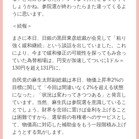
しょうかね。参院選が終わったらまた違ってくるよ
うに思います。
＜続報＞
まさに本日、日銀の黒田東彦総裁が会見して「粘り
強く緩和継続」という談話を出していました。これ
により、今まで緩和修正の可能性を探ってもみ合っ
ていた為替相場は、円安が加速してついに1ドル＝
130円を超え131円に。
自民党の麻生太郎副総裁は本日、物価上昇率2%の
目標に関して「今回は間違いなく2%を超える状態
になった」「状況は変わってきつつある」と発言し
ています。当然、麻生氏は参院選を意識しているこ
とでしょう。財界を念頭に置けば金利を上げること
は困難ですから、選挙前の有権者へのサービスとし
て、物価高に対応した補助金をもう一段階積み上げ
ようとする気がします。