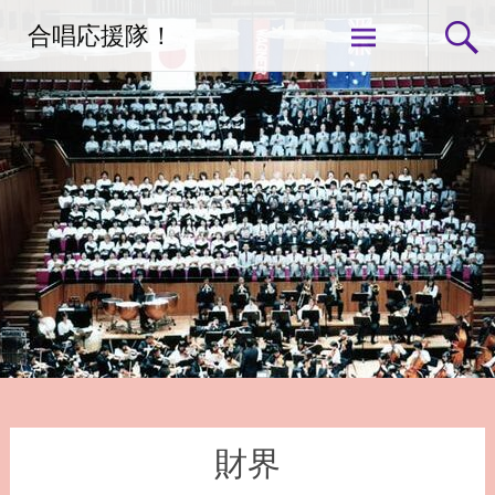
コ
合唱応援隊！
ン
テ
ン
ツ
へ
ス
キ
ッ
プ
財界