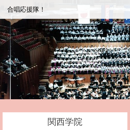
コ
合唱応援隊！
ン
テ
ン
ツ
へ
ス
キ
ッ
プ
関西学院