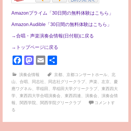
Amazonプライム「30日間の無料体験はこちら」
Amazon Audible「30日間の無料体験はこちら」
→合唱・声楽演奏会情報(日付順)に戻る
→トップページに戻る
Facebook
Mastodon
Email
共
有
演奏会情報
京都
、
京都コンサートホール
、
北
山
、
合唱
、
同志社
、
同志社グリークラブ
、
声楽
、
左京
、
慶
應ワグネル
、
早稲田
、
早稲田大学グリークラブ
、
東西四大
学
、
東西四大学合唱演奏会
、
東西四連
、
演奏会
、
演奏会情
報
、
関西学院
、
関西学院グリークラブ
コメントす
る