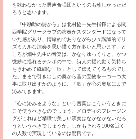
を歌わなかった男声合唱団というのも珍しかっただ
ろうと思います。
『中勘助の詩から』は北村協一先生指揮による関
西学院グリークラブの演奏がスタンダードになって
いた感があり、情緒的でありながら少々諧謔的でリ
ズミカルな演奏を思い描く方が多いと思います。と
ころが畑中先生の音楽は、かなりゆっくりと、かつ
微妙に揺れるテンポの中で、詩人の揺れ動く気持ち
をきわめて繊細な「歌」として伝えてくるものでし
た。まるで引き出しの奥から昔の宝物を一つ一つ大
事に取り出すかのように、「歌」が心の奥底にまで
沁みてきます。
「心に沁みるような」という言葉はこういうときに
こそ使うべきなのでしょう。メロディのフレージン
グがこれほど精緻で美しい演奏はなかなかないだろ
うというべきでしょうか。しかもそれを100名近く
の人数で実現しているのは驚愕です。