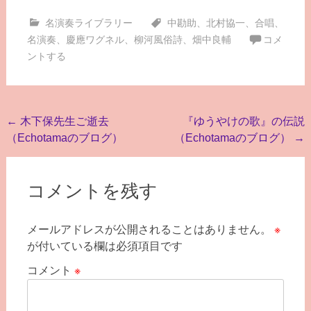
名演奏ライブラリー
中勘助
、
北村協一
、
合唱
、
名演奏
、
慶應ワグネル
、
柳河風俗詩
、
畑中良輔
コメ
ントする
投
←
木下保先生ご逝去
『ゆうやけの歌』の伝説
（Echotamaのブログ）
（Echotamaのブログ）
→
稿
ナ
ビ
コメントを残す
ゲ
メールアドレスが公開されることはありません。
※
ー
が付いている欄は必須項目です
シ
コメント
※
ョ
ン