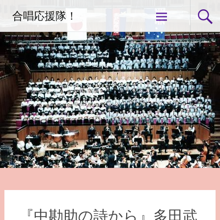
コ
合唱応援隊！
ン
テ
ン
ツ
へ
ス
キ
ッ
プ
『中勘助の詩から』多田武