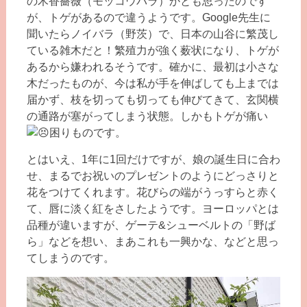
の木香薔薇（モッコウバラ）かとも思ったのです
が、トゲがあるので違うようです。Google先生に
聞いたらノイバラ（野茨）で、日本の山谷に繁茂し
ている雑木だと！繁殖力が強く薮状になり、トゲが
あるから嫌われるそうです。確かに、最初は小さな
木だったものが、今は私が手を伸ばしても上までは
届かず、枝を切っても切っても伸びてきて、玄関横
の通路が塞がってしまう状態。しかもトゲが痛い
困りものです。
とはいえ、1年に1回だけですが、娘の誕生日に合わ
せ、まるでお祝いのプレゼントのようにどっさりと
花をつけてくれます。花びらの端がうっすらと赤く
て、唇に淡く紅をさしたようです。ヨーロッパとは
品種が違いますが、ゲーテ&シューベルトの「野ば
ら」などを想い、まあこれも一興かな、などと思っ
てしまうのです。