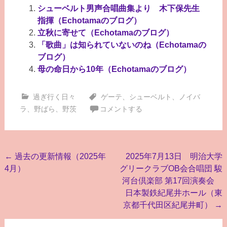
シューベルト男声合唱曲集より 木下保先生
指揮（Echotamaのブログ）
立秋に寄せて（Echotamaのブログ）
「歌曲」は知られていないのね（Echotamaの
ブログ）
母の命日から10年（Echotamaのブログ）
過ぎ行く日々
ゲーテ
、
シューベルト
、
ノイバ
ラ
、
野ばら
、
野茨
コメントする
投
←
過去の更新情報（2025年
2025年7月13日 明治大学
4月）
グリークラブOB会合唱団 駿
稿
河台倶楽部 第17回演奏会
ナ
日本製鉄紀尾井ホール（東
ビ
京都千代田区紀尾井町）
→
ゲ