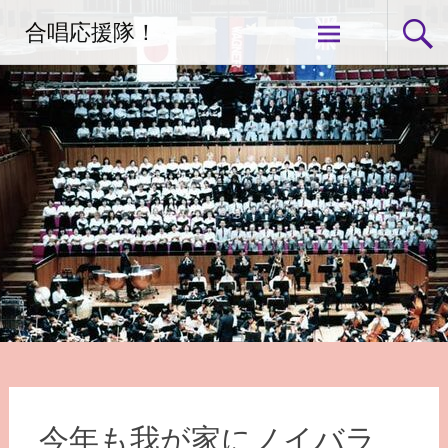
コ
合唱応援隊！
ン
テ
ン
ツ
へ
ス
キ
ッ
プ
今年も我が家にノイバラ