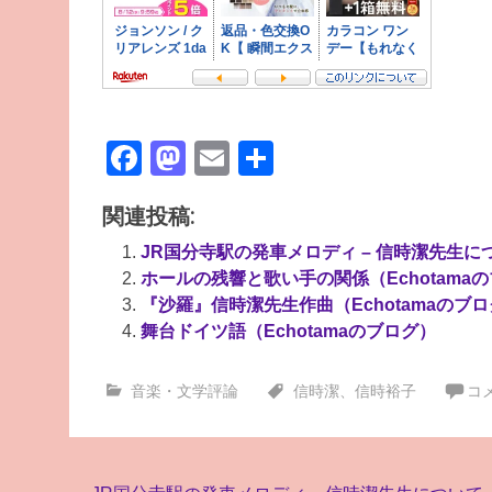
Facebook
Mastodon
Email
共
有
関連投稿:
JR国分寺駅の発車メロディ – 信時潔先生につ
ホールの残響と歌い手の関係（Echotama
『沙羅』信時潔先生作曲（Echotamaのブ
舞台ドイツ語（Echotamaのブログ）
音楽・文学評論
信時潔
、
信時裕子
コ