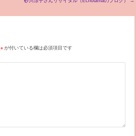
砂川涼子さんリサイタル（Echotamaのブログ）
→
※
が付いている欄は必須項目です