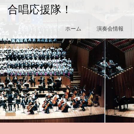
コ
合唱応援隊！
ン
テ
ン
ホーム
演奏会情報
ツ
へ
ス
キ
ッ
プ