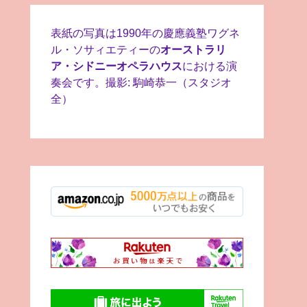
表紙の写真は1990年の慶應義塾ワグネ
ル・ソサィエティーの
オーストラリ
ア・シドニーオペラハウス
における演
奏会です。撮影: 駒崎恭一（スタジオ
全）