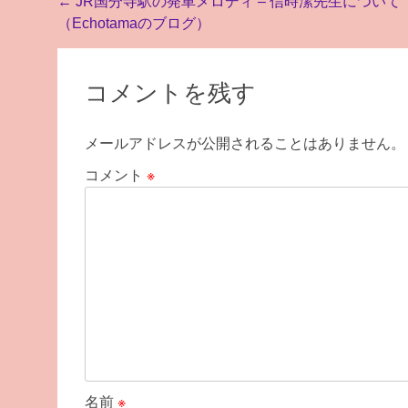
投
←
JR国分寺駅の発車メロディ – 信時潔先生について
（Echotamaのブログ）
稿
ナ
ビ
コメントを残す
ゲ
メールアドレスが公開されることはありません。
ー
シ
コメント
※
ョ
ン
名前
※