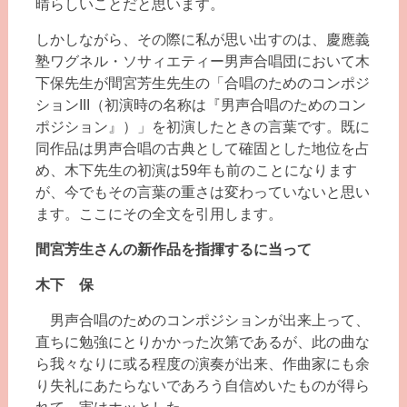
晴らしいことだと思います。
しかしながら、その際に私が思い出すのは、慶應義
塾ワグネル・ソサィエティー男声合唱団において木
下保先生が間宮芳生先生の「合唱のためのコンポジ
ションIII（初演時の名称は『男声合唱のためのコン
ポジション』）」を初演したときの言葉です。既に
同作品は男声合唱の古典として確固とした地位を占
め、木下先生の初演は59年も前のことになります
が、今でもその言葉の重さは変わっていないと思い
ます。ここにその全文を引用します。
間宮芳生さんの新作品を指揮するに当って
木下 保
男声合唱のためのコンポジションが出来上って、
直ちに勉強にとりかかった次第であるが、此の曲な
ら我々なりに或る程度の演奏が出来、作曲家にも余
り失礼にあたらないであろう自信めいたものが得ら