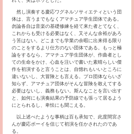
れて、実はホッとした。
然し演奏する慶応ワグネルソサィエティという団
体は、言うまでもなくアマチュア学生団体である。
勿論各自は音楽の基礎修練を経て来た者とてなく、
これからも受ける必要はなく、又そんな余裕があろ
う筈はない。どこまでも学業の余暇に出来得る限り
のことをするより仕方のない団体である。もっと極
論をするなら、アマチュア学生団体が、作曲者とし
ての生命をかけ、心血を注いで書いた素晴らしい傑
作を初演すると言うことは、自惚れもいいところに
違いないし、大冒険とも言える。プロ団体ならいざ
知らず、アマチュア団体がそんな冒険を敢えてする
必要はないし、義務もない。斯んなことを言い出す
と、如何にも演奏結果の予防線でも張って居るよう
にとられるし、卑怯にも聞こえる。
以上述べたような事柄は百も承知で、此度間宮さ
んが慶応ボーイを信じて初演を任かされたのであ
る。