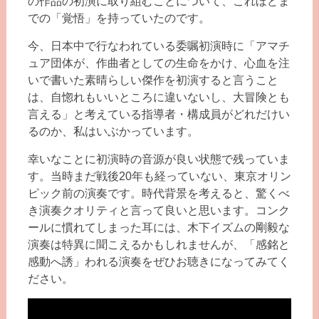
の作品の初演に取り組むことについて、これほどま
での「覚悟」を持っていたのです。
今、日本中で行なわれている委嘱初演時に「アマチ
ュア団体が、作曲者としての生命をかけ、心血を注
いで書いた素晴らしい傑作を初演すると言うこと
は、自惚れもいいところに違いないし、大冒険とも
言える」と考えている指導者・構成員がどれだけい
るのか、私はいぶかっています。
幸いなことに初演時の音源が良い状態で残っていま
す。当時まだ戦後20年も経っていない、東京オリン
ピック前の演奏です。時代背景を考えると、驚くべ
き演奏クオリティと言って良いと思います。コンク
ールに慣れてしまった耳には、木下イズムの剛毅な
演奏は特異に聞こえるかもしれませんが、「感銘と
感動へ誘」われる演奏をぜひお聴きになってみてく
ださい。