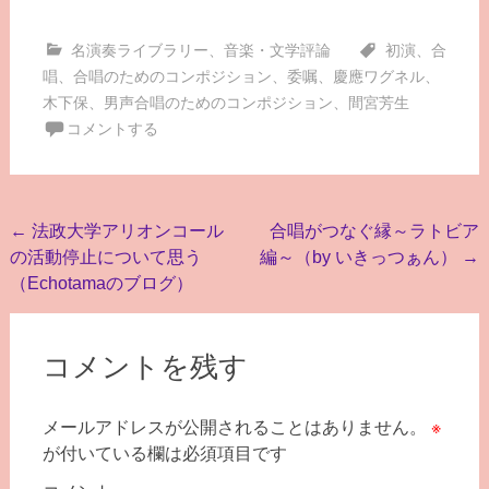
名演奏ライブラリー
、
音楽・文学評論
初演
、
合
唱
、
合唱のためのコンポジション
、
委嘱
、
慶應ワグネル
、
木下保
、
男声合唱のためのコンポジション
、
間宮芳生
コメントする
投
←
法政大学アリオンコール
合唱がつなぐ縁～ラトビア
の活動停止について思う
編～（by いきっつぁん）
→
稿
（Echotamaのブログ）
ナ
ビ
コメントを残す
ゲ
ー
メールアドレスが公開されることはありません。
※
シ
が付いている欄は必須項目です
ョ