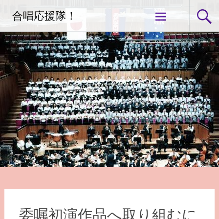
コ
合唱応援隊！
ン
テ
ン
ツ
へ
ス
キ
ッ
プ
委嘱初演作品へ取り組むに