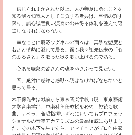
信じられまかされた以上、人の善意に勇むことを
知る我々知識人として自負する者共は、事情の許す
限り、誠心誠意良い演奏の出来得る体制を整えて邁
進しなければならない。
幸なことに慶応ワグネルの面々は、真摯な態度と
若さと情熱に溢れて居る。而も我々祖先伝来の「心
のふるさと」を歌った歌を歌い上げるのである。
心ある聴衆の皆さんの魂をゆさぶって見たい。
否、絶対に感銘と感動へ誘はなければならないと
思って居る。
木下保先生は戦前から東京音楽学校（現：東京藝術
大学音楽学部）声楽科主任教授を務め、戦後も歌
曲、オペラ、合唱指揮いずれにおいてもプロフェッ
ショナルの音楽アカデミズムの最高権威にありまし
た。その木下先生ですら、アマチュアがプロ作曲家