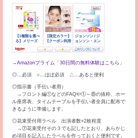
→
Amazonプライム「30日間の無料体験はこちら」
◎…必須 ○…ほぼ必須 △…あると便利
◎指示書（手伝い者用）
→フロント編①などのFAQや①～⑧の抜粋、ホー
ル座席表、タイムテーブルを手伝い者全員に配布で
きるように準備します。
◎花束受付用ラベル 出演者数×2枚程度
→⑦花束受付その３でも記したとおり、あらかじ
め項目を記入したラベルを作っておくと便利です。