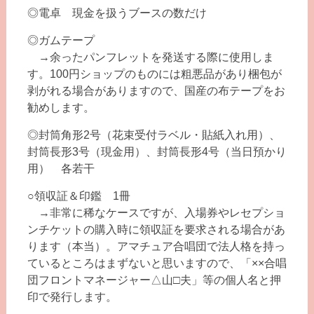
◎電卓 現金を扱うブースの数だけ
◎ガムテープ
→余ったパンフレットを発送する際に使用しま
す。100円ショップのものには粗悪品があり梱包が
剥がれる場合がありますので、国産の布テープをお
勧めします。
◎封筒角形2号（花束受付ラベル・貼紙入れ用）、
封筒長形3号（現金用）、封筒長形4号（当日預かり
用） 各若干
○領収証＆印鑑 1冊
→非常に稀なケースですが、入場券やレセプショ
ンチケットの購入時に領収証を要求される場合があ
ります（本当）。アマチュア合唱団で法人格を持っ
ているところはまずないと思いますので、「××合唱
団フロントマネージャー△山□夫」等の個人名と押
印で発行します。