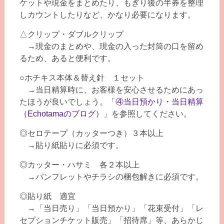
ケットや現金をまとめたり、もぎり後の半券を整理
しカウントしたりなど、かなり必要になります。
△クリップ・ダブルクリップ
→現金のまとめや、現金の入った封筒の口を留め
るため、あると便利です。
○ホチキス本体＆替え針 １セット
→当日精算時に、お客様を安心させるためにあっ
たほうが良いでしょう。「
④当日預かり・当日精算
（Echotamaのブログ）
」を参照してください。
◎セロテープ（カッターつき）３本以上
→貼り紙貼りに必須です。
◎カッター・ハサミ 各２本以上
→パンフレットやチラシの梱包解きに必須です。
◎貼り紙 適宜
→「当日売り」「当日預かり」「花束受付」「レ
セプションチケット販売」「招待席」等、あらかじ