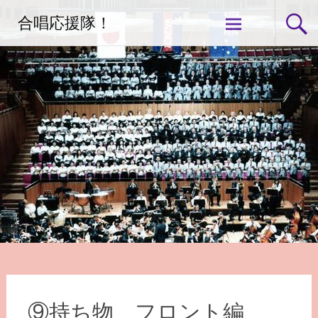
コ
合唱応援隊！
ン
テ
ン
ツ
へ
ス
キ
ッ
プ
⑨持ち物 フロント編