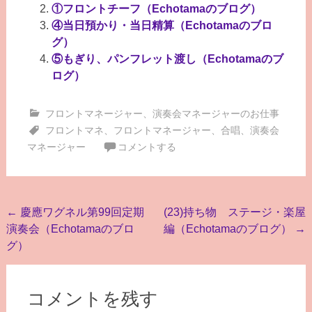
①フロントチーフ（Echotamaのブログ）
④当日預かり・当日精算（Echotamaのブロ
グ）
⑤もぎり、パンフレット渡し（Echotamaのブ
ログ）
フロントマネージャー
、
演奏会マネージャーのお仕事
フロントマネ
、
フロントマネージャー
、
合唱
、
演奏会
マネージャー
コメントする
投
←
慶應ワグネル第99回定期
(23)持ち物 ステージ・楽屋
演奏会（Echotamaのブロ
編（Echotamaのブログ）
→
稿
グ）
ナ
ビ
コメントを残す
ゲ