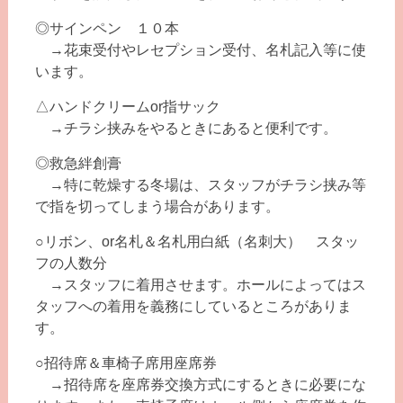
◎サインペン １０本
→花束受付やレセプション受付、名札記入等に使
います。
△ハンドクリームor指サック
→チラシ挟みをやるときにあると便利です。
◎救急絆創膏
→特に乾燥する冬場は、スタッフがチラシ挟み等
で指を切ってしまう場合があります。
○リボン、or名札＆名札用白紙（名刺大） スタッ
フの人数分
→スタッフに着用させます。ホールによってはス
タッフへの着用を義務にしているところがありま
す。
○招待席＆車椅子席用座席券
→招待席を座席券交換方式にするときに必要にな