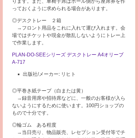
ります。また、車椅子席はホール側から座席券を作
っておくように求められる場合があります。
◎デスクトレー ２箱
→フロント用品をこれに入れて運び入れます。会
場ではチケットや現金が散乱しないようにトレー上
で作業します。
PLAN-DO-SEEシリーズ デスクトレー A4オリーブ
A-717
出版社/メーカー: リヒト
◎平巻き紙テープ（白または黄）
→録音用席や招待席などに、一般のお客様が入ら
ないようにするために使います。100円ショップの
もので十分です。
◎輪ゴム ある程度
→当日売り、物品販売、レセプション受付等でチ