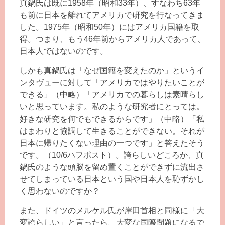
真鍋氏は既に1958年（昭和33年）、すなわち63年
も前に日本を離れてアメリカで研究を行なってきま
した。1975年（昭和50年）にはアメリカ国籍を取
得。つまり、もう46年前からアメリカ人であって、
日本人ではないのです。
しかも真鍋氏は「なぜ国籍を変えたのか」というイ
ンタヴューに対して「アメリカではやりたいことが
できる」（中略）「アメリカでの暮らしは素晴らし
いと思っています。私のような研究者にとっては。
好きな研究を何でもできるからです」（中略）「私
はまわりと協調して生きることができない。それが
日本に帰りたくない理由の一つです」と答えたそう
です。（10/6ハフポスト）。誇らしいどころか、真
鍋氏のような頭脳を留め置くことができずに流出さ
せてしまっている日本という国や日本人を恥ずかし
く思わないのですか？
また、ドイツのメルケル氏が岸田首相と同様に「大
変誇らしい」と言ったら、大変な国際問題になるで