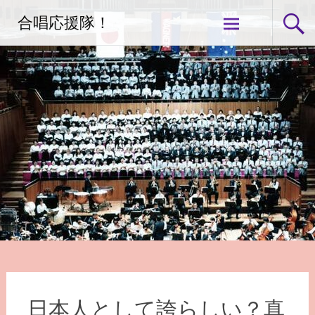
コ
合唱応援隊！
ン
テ
ン
ツ
へ
ス
キ
ッ
プ
日本人として誇らしい？真