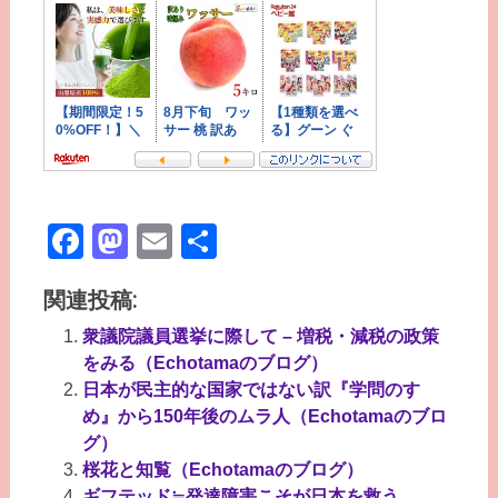
Facebook
Mastodon
Email
共
有
関連投稿:
衆議院議員選挙に際して – 増税・減税の政策
をみる（Echotamaのブログ）
日本が民主的な国家ではない訳『学問のすゝ
め』から150年後のムラ人（Echotamaのブロ
グ）
桜花と知覧（Echotamaのブログ）
ギフテッド≒発達障害こそが日本を救う