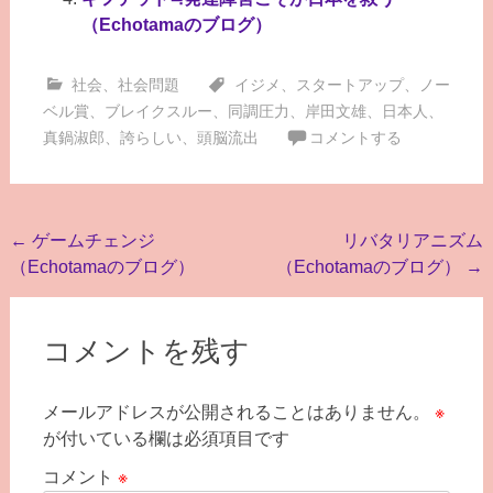
（Echotamaのブログ）
社会
、
社会問題
イジメ
、
スタートアップ
、
ノー
ベル賞
、
ブレイクスルー
、
同調圧力
、
岸田文雄
、
日本人
、
真鍋淑郎
、
誇らしい
、
頭脳流出
コメントする
投
←
ゲームチェンジ
リバタリアニズム
（Echotamaのブログ）
（Echotamaのブログ）
→
稿
ナ
ビ
コメントを残す
ゲ
メールアドレスが公開されることはありません。
※
ー
が付いている欄は必須項目です
シ
コメント
※
ョ