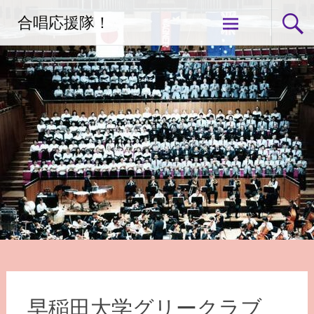
コ
合唱応援隊！
ン
テ
ン
ツ
へ
ス
キ
ッ
プ
早稲田大学グリークラブ