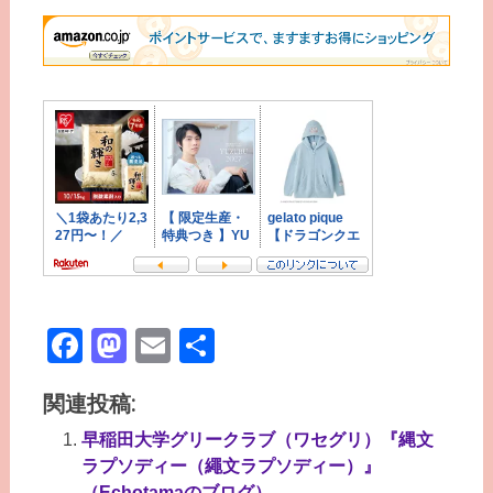
Facebook
Mastodon
Email
共
有
関連投稿:
早稲田大学グリークラブ（ワセグリ）『縄文
ラプソディー（繩文ラプソディー）』
（Echotamaのブログ）