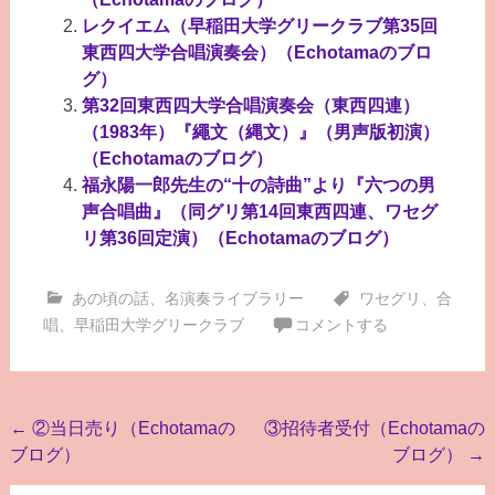
レクイエム（早稲田大学グリークラブ第35回
東西四大学合唱演奏会）（Echotamaのブロ
グ）
第32回東西四大学合唱演奏会（東西四連）
（1983年）『繩文（縄文）』（男声版初演）
（Echotamaのブログ）
福永陽一郎先生の“十の詩曲”より『六つの男
声合唱曲』（同グリ第14回東西四連、ワセグ
リ第36回定演）（Echotamaのブログ）
あの頃の話
、
名演奏ライブラリー
ワセグリ
、
合
唱
、
早稲田大学グリークラブ
コメントする
投
←
②当日売り（Echotamaの
③招待者受付（Echotamaの
ブログ）
ブログ）
→
稿