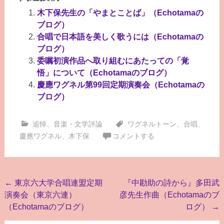
木下保先生の「やまとことば」（Echotamaの
ブログ）
合唱で日本語を美しく歌うには（Echotamaの
ブログ）
委嘱初演作品へ取り組むにあたっての「覚
悟」について（Echotamaのブログ）
慶應ワグネル第99回定期演奏会（Echotamaの
ブログ）
追悼
、
音楽・文学評論
ワグネルトーン
、
合唱
、
慶應ワグネル
、
木下保
コメントする
投
←
東京六大学合唱連盟定期
『中勘助の詩から』多田武
演奏会（東京六連）
彦先生作曲（Echotamaのブ
稿
（Echotamaのブログ）
ログ）
→
ナ