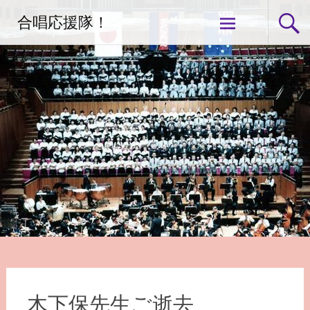
コ
合唱応援隊！
ン
テ
ン
ツ
へ
ス
キ
ッ
プ
木下保先生ご逝去