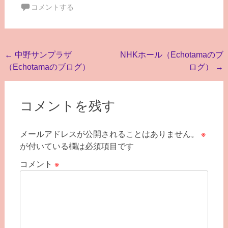
コメントする
投
←
中野サンプラザ
NHKホール（Echotamaのブ
（Echotamaのブログ）
ログ）
→
稿
ナ
ビ
コメントを残す
ゲ
メールアドレスが公開されることはありません。
※
ー
が付いている欄は必須項目です
シ
コメント
※
ョ
ン