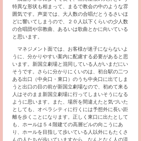
特異な形状も相まって、まるで教会の中のような雰
囲気です。声楽では、大人数の合唱だとうるさいほ
どに響いてしまうので、２０人以下くらいの少人数
の合唱団や宗教曲、あるいは歌曲とかに向いている
と思います。
マネジメント面では、お客様が迷子にならないよ
うに、分かりやすい案内に配慮する必要があると思
います。新国立劇場と混同している人がいまだにい
そうです。さらに分かりにくいのは、初台駅の二つ
ある出口（中央口・東口）のうち中央口に出てしま
うと出口の目の前が新国立劇場なので、初めて来る
人はそのまま新国立劇場に行ってしまいそうになる
ように思います。また、場所を間違えたと気づいた
としても、オペラシティに行くには予想外に長い距
離を歩くことになります。正しく東口に出たとして
も、ホールは５４階建ての高層ビルの向こうにあ
り、ホールを目指して歩いている人以外にもたくさ
んの人たちが歩いていますから、なんとなく人の流