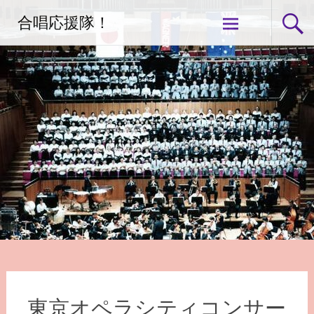
コ
合唱応援隊！
ン
テ
ン
ツ
へ
ス
キ
ッ
プ
東京オペラシティコンサー