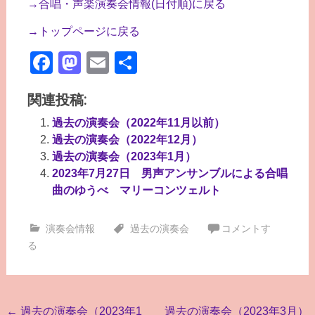
→合唱・声楽演奏会情報(日付順)に戻る
→トップページに戻る
Facebook
Mastodon
Email
共
有
関連投稿:
過去の演奏会（2022年11月以前）
過去の演奏会（2022年12月）
過去の演奏会（2023年1月）
2023年7月27日 男声アンサンブルによる合唱
曲のゆうべ マリーコンツェルト
演奏会情報
過去の演奏会
コメントす
る
投
←
過去の演奏会（2023年1
過去の演奏会（2023年3月）