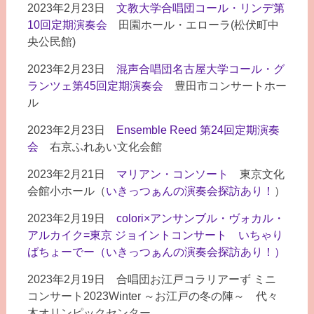
2023年2月23日
文教大学合唱団コール・リンデ第
10回定期演奏会
田園ホール・エローラ(松伏町中
央公民館)
2023年2月23日
混声合唱団名古屋大学コール・グ
ランツェ第45回定期演奏会
豊田市コンサートホー
ル
2023年2月23日
Ensemble Reed 第24回定期演奏
会
右京ふれあい文化会館
2023年2月21日
マリアン・コンソート
東京文化
会館小ホール（
いきっつぁんの演奏会探訪あり！
）
2023年2月19日
colori×アンサンブル・ヴォカル・
アルカイク=東京 ジョイントコンサート いちゃり
ばちょーでー（いきっつぁんの演奏会探訪あり！）
2023年2月19日 合唱団お江戸コラリアーず ミニ
コンサート2023Winter ～お江戸の冬の陣～ 代々
木オリンピックセンター