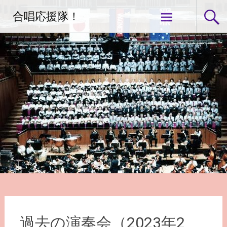
コ
合唱応援隊！
ン
テ
ン
ツ
へ
ス
キ
ッ
プ
過去の演奏会（2023年2