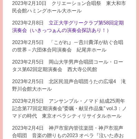
2023年2月10日 クリエーション合唱祭 東大和市
民会館ハミングホール大ホール
2023年2月8日
立正大学グリークラブ第58回定期
演奏会（いきっつぁんの演奏会探訪あり！）
2023年2月5日 「こがれ」－𠮷川貴洋が紡ぐ合唱
の世界－六団体合同演奏会 紀尾井ホール
2023年2月5日 岡山大学男声合唱団コール・ロー
タス第62回定期演奏会 西大寺公民館
2023年2月5日 北区民混声合唱団うたの広場4 滝
野川会館大ホール
2023年2月5日 アンサンブル・ノマド 結成25周年
記念第77回定期演奏会”委嘱・献呈作品集” vol.3：ノ
マドの時代 東京オペラシティリサイタルホール
2023年2月4日 神戸市室内管弦楽団・神戸市混声
合唱団 音楽の贈りもの2023 オペラ『泣いた赤お