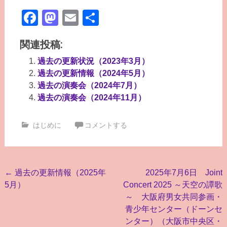
Facebook
Mastodon
Email
共
有
関連投稿:
過去の更新状況（2023年3月）
過去の更新情報（2024年5月）
過去の演奏会（2024年7月）
過去の演奏会（2024年11月）
はじめに
コメントする
投
←
過去の更新情報（2025年
2025年7月6日 Joint
5月）
Concert 2025 ～天空の譚歌
稿
～ 大阪府男女共同参画・
ナ
青少年センター（ドーンセ
ビ
ンター）（大阪市中央区・