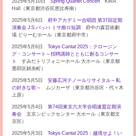
2025年5月10日
Spring Quartet Concert
KIRA
Hall（東京都渋谷区恵比寿南）
2025年5月6日
府中アカデミー合唱団 第37回定期
演奏会 J.S.バッハ ミサ曲ロ短調
府中の森芸術劇
場 どりーむホール（東京都府中市）
2025年5月6日
Tokyo Cantat 2025：クロージン
グ・コンサート～招聘講師とともに創るコンサー
ト
すみだトリフォニーホール 大ホール（東京都
墨田区錦糸町）
2025年5月5日
安藤広河テノールリサイタル～私
の好きな歌～
ムジカーザ（東京都渋谷区・代々木
上原）
2025年5月4日
第74回東京六大学合唱連盟定期演
奏会
文京シビックセンター 大ホール（東京都文
京区）
2025年5月3日
Tokyo Cantat 2025：越境せよ！い