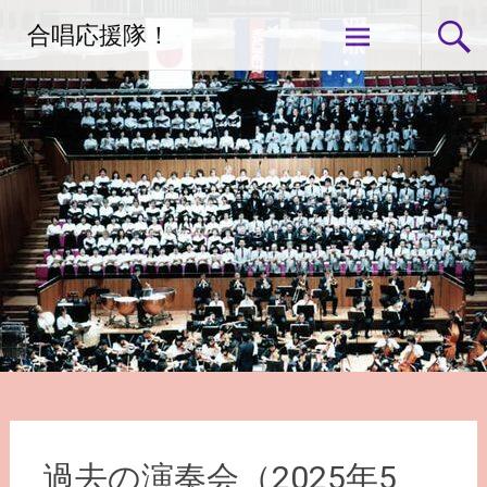
コ
合唱応援隊！
ン
テ
ン
ツ
へ
ス
キ
ッ
プ
過去の演奏会（2025年5