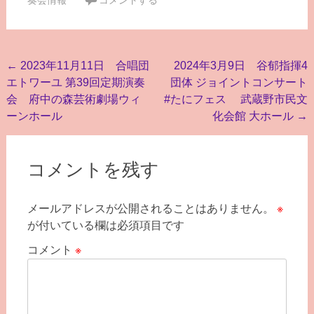
投
←
2023年11月11日 合唱団
2024年3月9日 谷郁指揮4
エトワーユ 第39回定期演奏
団体 ジョイントコンサート
稿
会 府中の森芸術劇場ウィ
#たにフェス 武蔵野市民文
ナ
ーンホール
化会館 大ホール
→
ビ
ゲ
コメントを残す
ー
シ
メールアドレスが公開されることはありません。
※
ョ
が付いている欄は必須項目です
ン
コメント
※