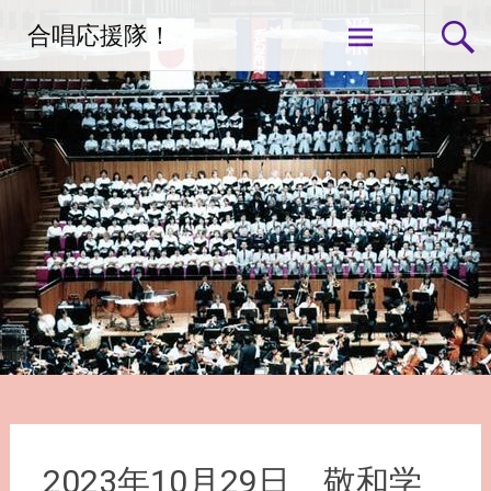
コ
合唱応援隊！
ン
テ
ン
ツ
へ
ス
キ
ッ
プ
2023年10月29日 敬和学