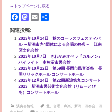
→トップページに戻る
Facebook
Mastodon
Email
共
有
関連投稿:
2023年10月14日 秋のコーラスフェスティバ
ル ～新潟市内4団体による合唱の祭典～ 江南
区文化会館
2023年10月7日 さわかみオペラ『カルメン』
ハイライト 南魚沼市民会館
2023年10月22日 第59回 長岡市民音楽祭 長
岡リリックホール コンサートホール
2023年12月24日 第22回新潟第九コンサート
2023 新潟市民芸術文化会館（りゅーとぴ
あ）コンサートホール
演奏会情報
北
、
合唱
、
声楽
、
新潟
、
演奏会
、
演
奏会情報
コメントする