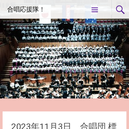
コ
合唱応援隊！
ン
テ
ン
ツ
へ
ス
キ
ッ
プ
2023年11月3日 合唱団 標