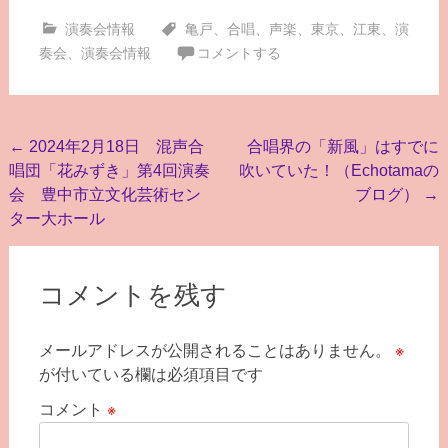
演奏会情報
亀戸
、
合唱
、
声楽
、
東京
、
江東
、
演
奏会
、
演奏会情報
コメントする
投
←
2024年2月18日 混声合
合唱界の「新風」はすでに
唱団「花みずき」第4回演奏
吹いていた！（Echotamaの
稿
会 豊中市立文化芸術セン
ブログ）
→
ナ
ター大ホール
ビ
ゲ
コメントを残す
ー
シ
メールアドレスが公開されることはありません。
※
ョ
が付いている欄は必須項目です
ン
コメント
※