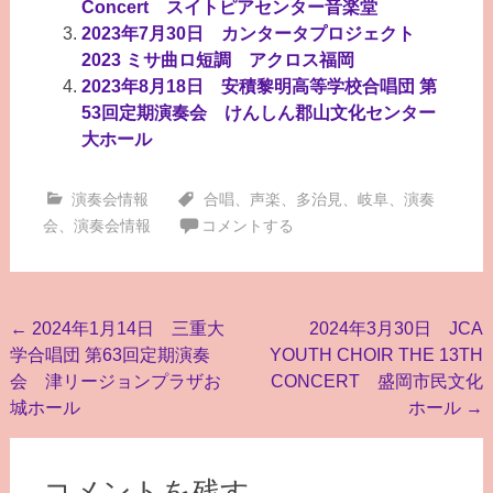
Concert スイトピアセンター音楽堂
2023年7月30日 カンタータプロジェクト
2023 ミサ曲ロ短調 アクロス福岡
2023年8月18日 安積黎明高等学校合唱団 第
53回定期演奏会 けんしん郡山文化センター
大ホール
演奏会情報
合唱
、
声楽
、
多治見
、
岐阜
、
演奏
会
、
演奏会情報
コメントする
投
←
2024年1月14日 三重大
2024年3月30日 JCA
学合唱団 第63回定期演奏
YOUTH CHOIR THE 13TH
稿
会 津リージョンプラザお
CONCERT 盛岡市民文化
ナ
城ホール
ホール
→
ビ
ゲ
コメントを残す