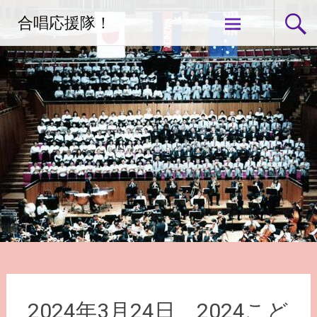
コ
合唱応援隊！
ン
テ
ン
ツ
へ
ス
キ
ッ
プ
2024年3月24日 2024こど