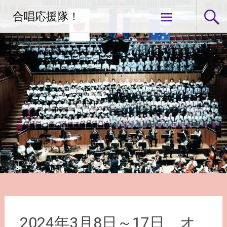
コ
合唱応援隊！
ン
テ
ン
ツ
へ
ス
キ
ッ
プ
2024年3月8日～17日 オ