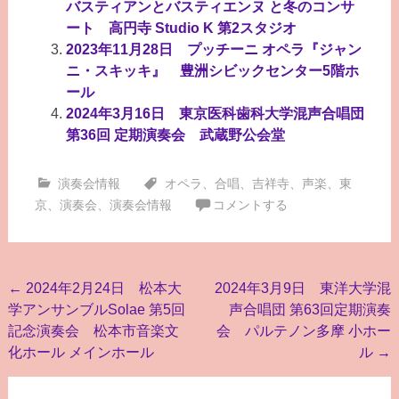
バスティアンとバスティエンヌ と冬のコンサ
ート 高円寺 Studio K 第2スタジオ
2023年11月28日 プッチーニ オペラ『ジャン
ニ・スキッキ』 豊洲シビックセンター5階ホ
ール
2024年3月16日 東京医科歯科大学混声合唱団
第36回 定期演奏会 武蔵野公会堂
演奏会情報
オペラ
、
合唱
、
吉祥寺
、
声楽
、
東
京
、
演奏会
、
演奏会情報
コメントする
投
←
2024年2月24日 松本大
2024年3月9日 東洋大学混
学アンサンブルSolae 第5回
声合唱団 第63回定期演奏
稿
記念演奏会 松本市音楽文
会 パルテノン多摩 小ホー
ナ
化ホール メインホール
ル
→
ビ