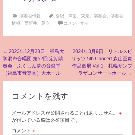
演奏会情報
合唱
、
声楽
、
東京
、
演奏会
、
演奏会
情報
、
西新井
、
足立
コメントする
投
←
2023年12月28日 福島大
2024年3月9日 リトルスピ
学混声合唱団 第52回 定期演
リッツ 5th Concert 森山至貴
稿
奏会 ふくしん夢の音楽堂
作品個展 Vol.1 札幌サンプ
ナ
（福島市音楽堂）大ホール
ラザコンサートホール
→
ビ
ゲ
コメントを残す
ー
シ
メールアドレスが公開されることはありません。
※
ョ
が付いている欄は必須項目です
ン
コメント
※