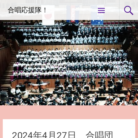
コ
合唱応援隊！
ン
テ
ン
ツ
へ
ス
キ
ッ
プ
2024年4月27日 合唱団