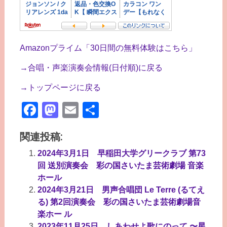
Amazonプライム「30日間の無料体験はこちら」
→合唱・声楽演奏会情報(日付順)に戻る
→トップページに戻る
Facebook
Mastodon
Email
共
有
関連投稿:
2024年3月1日 早稲田大学グリークラブ 第73
回 送別演奏会 彩の国さいたま芸術劇場 音楽
ホール
2024年3月21日 男声合唱団 Le Terre (るてえ
る) 第2回演奏会 彩の国さいたま芸術劇場音
楽ホー ル
2023年11月25日 しあわせよ歌にのって 〜星