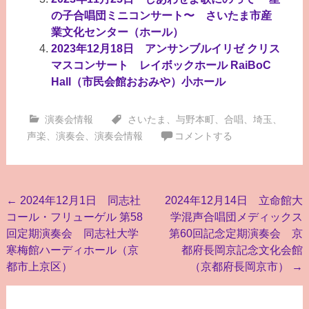
の子合唱団ミニコンサート〜 さいたま市産
業文化センター（ホール）
2023年12月18日 アンサンブルイリゼ クリス
マスコンサート レイボックホール RaiBoC
Hall（市民会館おおみや）小ホール
演奏会情報
さいたま
、
与野本町
、
合唱
、
埼玉
、
声楽
、
演奏会
、
演奏会情報
コメントする
投
←
2024年12月1日 同志社
2024年12月14日 立命館大
コール・フリューゲル 第58
学混声合唱団メディックス
稿
回定期演奏会 同志社大学
第60回記念定期演奏会 京
ナ
寒梅館ハーディホール（京
都府長岡京記念文化会館
ビ
都市上京区）
（京都府長岡京市）
→
ゲ