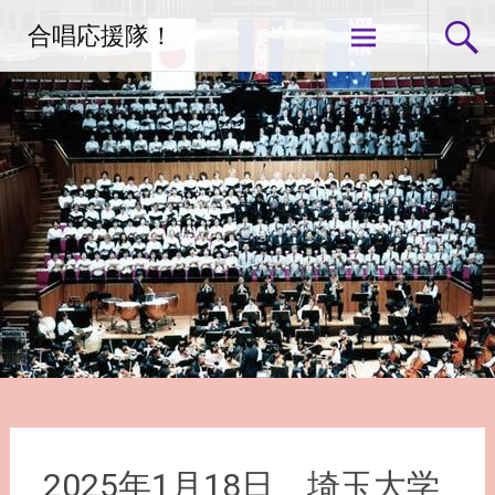
コ
合唱応援隊！
ン
テ
ン
ツ
へ
ス
キ
ッ
プ
2025年1月18日 埼玉大学