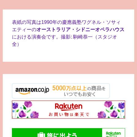
表紙の写真は1990年の慶應義塾ワグネル・ソサィ
エティーの
オーストラリア・シドニーオペラハウス
における演奏会です。撮影: 駒崎恭一（スタジオ
全）