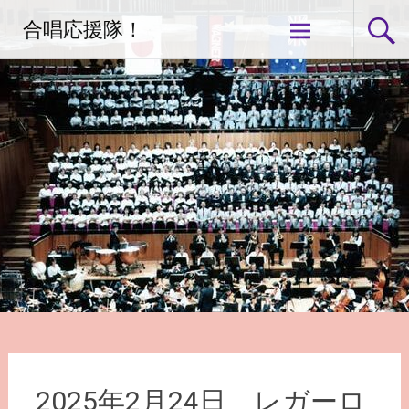
コ
合唱応援隊！
ン
テ
ン
ツ
へ
ス
キ
ッ
プ
2025年2月24日 レガーロ