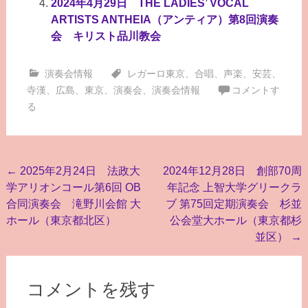
2024年4月29日 THE LADIES’ VOCAL
ARTISTS ANTHEIA（アンティア）第8回演奏
会 キリスト品川教会
演奏会情報
レガーロ東京
、
合唱
、
声楽
、
安芸
、
寺漢
、
広島
、
東京
、
演奏会
、
演奏会情報
コメントす
る
投
←
2025年2月24日 法政大
2024年12月28日 創部70周
学アリオンコール第6回 OB
年記念 上智大学グリークラ
稿
合同演奏会 滝野川会館 大
ブ 第75回定期演奏会 杉並
ナ
ホール（東京都北区）
公会堂大ホール（東京都杉
ビ
並区）
→
ゲ
ー
コメントを残す
シ