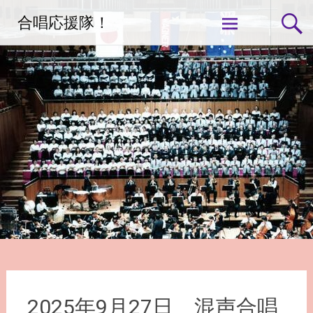
コ
合唱応援隊！
ン
テ
ン
ツ
へ
ス
キ
ッ
プ
2025年9月27日 混声合唱