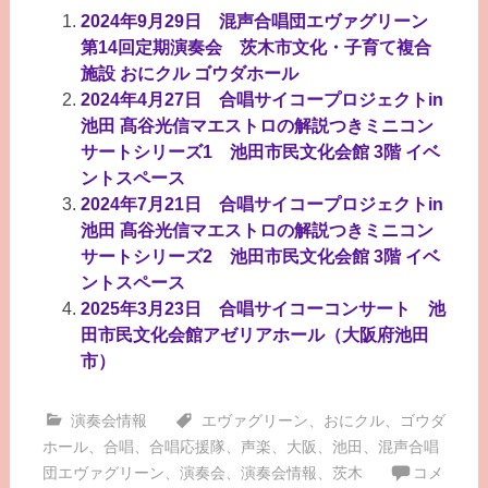
2024年9月29日 混声合唱団エヴァグリーン
第14回定期演奏会 茨木市文化・子育て複合
施設 おにクル ゴウダホール
2024年4月27日 合唱サイコープロジェクトin
池田 髙谷光信マエストロの解説つきミニコン
サートシリーズ1 池田市民文化会館 3階 イベ
ントスペース
2024年7月21日 合唱サイコープロジェクトin
池田 髙谷光信マエストロの解説つきミニコン
サートシリーズ2 池田市民文化会館 3階 イベ
ントスペース
2025年3月23日 合唱サイコーコンサート 池
田市民文化会館アゼリアホール（大阪府池田
市）
演奏会情報
エヴァグリーン
、
おにクル
、
ゴウダ
ホール
、
合唱
、
合唱応援隊
、
声楽
、
大阪
、
池田
、
混声合唱
団エヴァグリーン
、
演奏会
、
演奏会情報
、
茨木
コメ