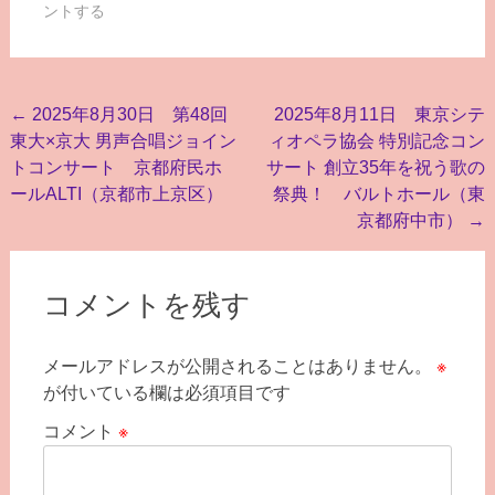
ントする
投
←
2025年8月30日 第48回
2025年8月11日 東京シテ
東大×京大 男声合唱ジョイン
ィオペラ協会 特別記念コン
稿
トコンサート 京都府民ホ
サート 創立35年を祝う歌の
ナ
ールALTI（京都市上京区）
祭典！ バルトホール（東
ビ
京都府中市）
→
ゲ
ー
コメントを残す
シ
ョ
メールアドレスが公開されることはありません。
※
が付いている欄は必須項目です
ン
コメント
※