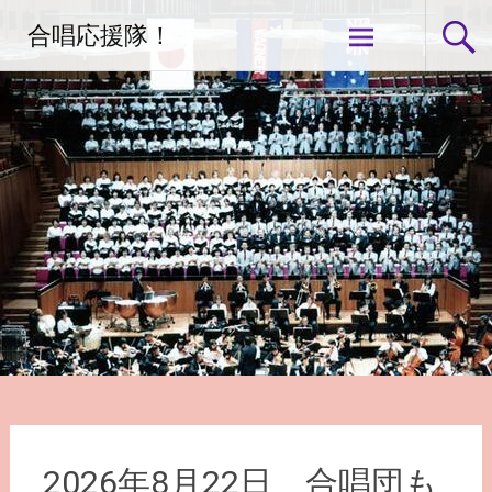
コ
合唱応援隊！
ン
テ
ン
ツ
へ
ス
キ
ッ
プ
2026年8月22日 合唱団も