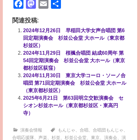
Facebook
Mastodon
Email
共
有
関連投稿:
2024年12月26日 早稲田大学女声合唱団 第6
回定期演奏会 杉並公会堂 大ホール（東京都
杉並区）
2024年11月29日 桜楓合唱団 結成60周年 第
54回定期演奏会 杉並公会堂 大ホール（東京
都杉並区荻窪）
2024年11月30日 東京大学コーロ・ソーノ合
唱団 第71回定期演奏会 杉並公会堂 大ホール
（東京都杉並区）
2025年6月21日 第63回明立交歓演奏会 セ
シオン杉並ホール（東京都杉並区・東高円
寺）
演奏会情報
もんじゃ
、
合唱
、
合唱団もんじゃ
、
合唱応援隊
、
声楽
、
杉並
、
杉並公会堂
、
東京
、
演奏会
、
演