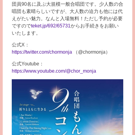
団員90名に及ぶ大規模一般合唱団です。少人数の合
唱団も素晴らしいですが、大人数の迫力も他には代
えがたい魅力。なんと入場無料！ただし予約が必要
ですので
teket.jp/692/65731
からお手続きをお願い
いたします。
公式X：
https://twitter.com/chormonja
（@chormonja）
公式Youtube：
https://www.youtube.com/@chor_monja