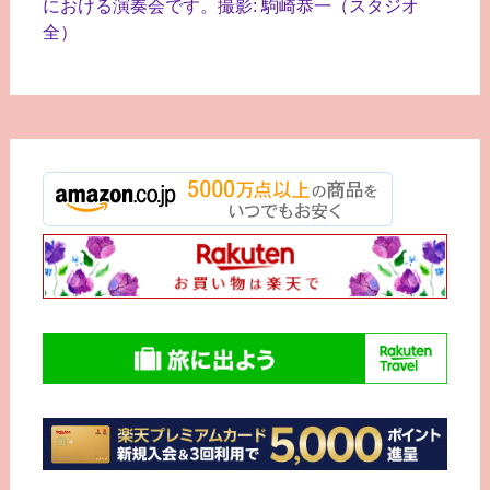
における演奏会です。撮影: 駒崎恭一（スタジオ
全）