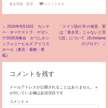
奏会情報
、
荻窪
コメントする
投
←
2026年9月18日 カンマ
「ドイツ語の R の発音、実
ー・オーケストラ・ゲゼン
は「巻き舌」じゃないと言
稿
ゲ2026演奏会 かつしかシ
う説」について（Echotama
ナ
ンフォニーヒルズ アイリス
のブログ）
→
ビ
ホール（東京・葛飾・青
砥）
ゲ
ー
シ
コメントを残す
ョ
メールアドレスが公開されることはありません。
※
ン
が付いている欄は必須項目です
コメント
※