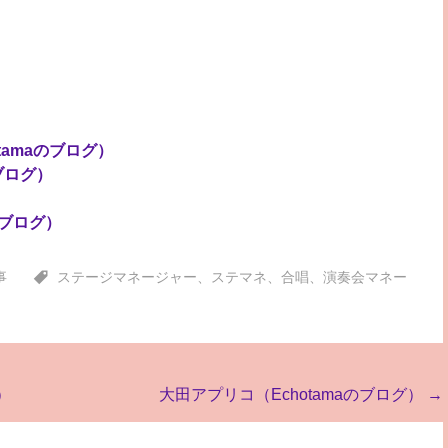
otamaのブログ）
のブログ）
のブログ）
事
ステージマネージャー
、
ステマネ
、
合唱
、
演奏会マネー
）
大田アプリコ（Echotamaのブログ）
→