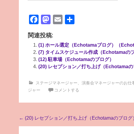
Facebook
Mastodon
Email
共
有
関連投稿:
(1) ホール選定（Echotamaブログ）（Ech
(7) タイムスケジュール作成（Echotama
(12) 駐車場（Echotamaのブログ）
(20) レセプション／打ち上げ（Echotama
ステージマネージャー
、
演奏会マネージャーのお仕
ジャー
コメントする
投
←
(20) レセプション／打ち上げ（Echotamaのブログ
稿