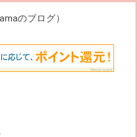
otamaのブログ）
」