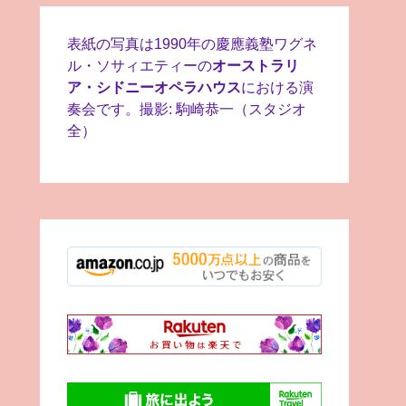
表紙の写真は1990年の慶應義塾ワグネ
ル・ソサィエティーの
オーストラリ
ア・シドニーオペラハウス
における演
奏会です。撮影: 駒崎恭一（スタジオ
全）