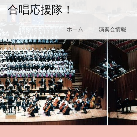
コ
合唱応援隊！
ン
テ
ン
ホーム
演奏会情報
ツ
へ
ス
キ
ッ
プ