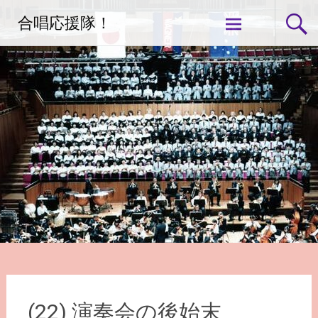
コ
合唱応援隊！
ン
テ
ン
ツ
へ
ス
キ
ッ
プ
(22) 演奏会の後始末