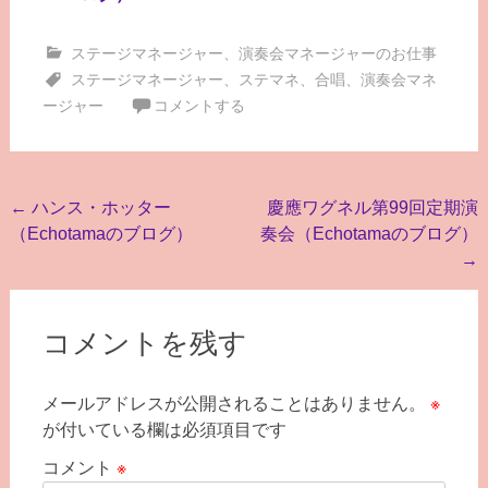
ステージマネージャー
、
演奏会マネージャーのお仕事
ステージマネージャー
、
ステマネ
、
合唱
、
演奏会マネ
ージャー
コメントする
投
←
ハンス・ホッター
慶應ワグネル第99回定期演
（Echotamaのブログ）
奏会（Echotamaのブログ）
稿
→
ナ
ビ
コメントを残す
ゲ
ー
メールアドレスが公開されることはありません。
※
シ
が付いている欄は必須項目です
ョ
コメント
※