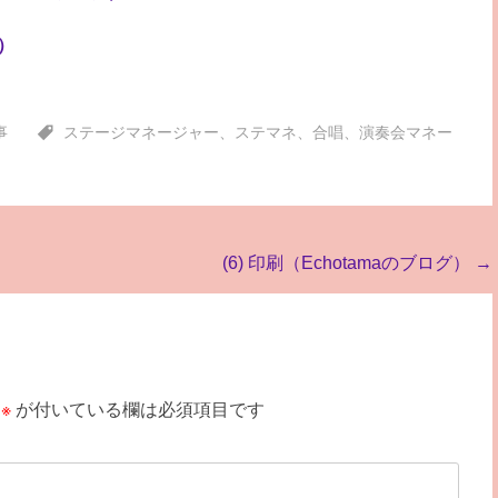
グ）
事
ステージマネージャー
、
ステマネ
、
合唱
、
演奏会マネー
(6) 印刷（Echotamaのブログ）
→
※
が付いている欄は必須項目です