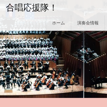
コ
合唱応援隊！
ン
テ
ン
ホーム
演奏会情報
ツ
へ
ス
キ
ッ
プ