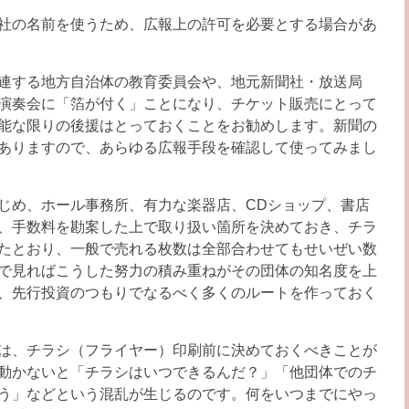
社の名前を使うため、広報上の許可を必要とする場合があ
連する地方自治体の教育委員会や、地元新聞社・放送局
演奏会に「箔が付く」ことになり、チケット販売にとって
能な限りの後援はとっておくことをお勧めします。新聞の
ありますので、あらゆる広報手段を確認して使ってみまし
じめ、ホール事務所、有力な楽器店、CDショップ、書店
、手数料を勘案した上で取り扱い箇所を決めておき、チラ
たとおり、一般で売れる枚数は全部合わせてもせいぜい数
で見ればこうした努力の積み重ねがその団体の知名度を上
、先行投資のつもりでなるべく多くのルートを作っておく
は、チラシ（フライヤー）印刷前に決めておくべきことが
動かないと「チラシはいつできるんだ？」「他団体でのチ
う」などという混乱が生じるのです。何をいつまでにやっ