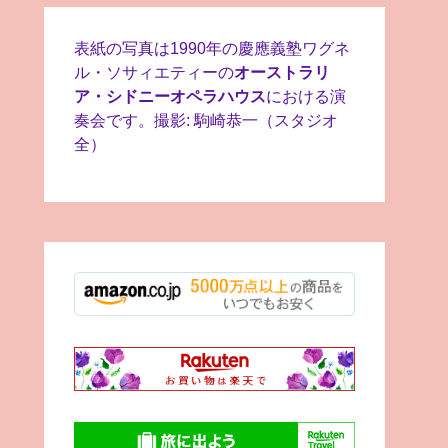
表紙の写真は1990年の慶應義塾ワグネ
ル・ソサィエティーの
オーストラリ
ア・シドニーオペラハウス
における演
奏会です。撮影: 駒崎恭一（スタジオ
全）