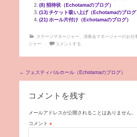
(8) 招待状（Echotamaのブログ）
(13) チケット吸い上げ（Echotamaのブロ
(21) ホール片付け（Echotamaのブログ）
ステージマネージャー
、
演奏会マネージャーのお仕
ジャー
コメントする
投
←
フェスティバルホール（Echotamaのブログ）
稿
ナ
コメントを残す
ビ
ゲ
メールアドレスが公開されることはありません。
ー
コメント
※
シ