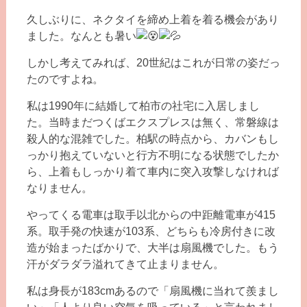
久しぶりに、ネクタイを締め上着を着る機会があり
ました。なんとも暑い
しかし考えてみれば、20世紀はこれが日常の姿だっ
たのですよね。
私は1990年に結婚して柏市の社宅に入居しまし
た。当時まだつくばエクスプレスは無く、常磐線は
殺人的な混雑でした。柏駅の時点から、カバンもし
っかり抱えていないと行方不明になる状態でしたか
ら、上着もしっかり着て車内に突入攻撃しなければ
なりません。
やってくる電車は取手以北からの中距離電車が415
系。取手発の快速が103系、どちらも冷房付きに改
造が始まったばかりで、大半は扇風機でした。もう
汗がダラダラ溢れてきて止まりません。
私は身長が183cmあるので「扇風機に当れて羨まし