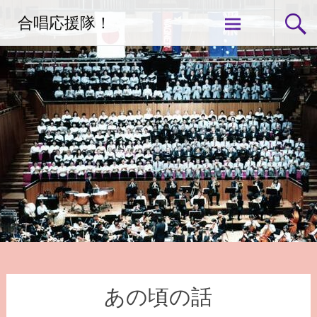
コ
合唱応援隊！
ン
テ
ン
ツ
へ
ス
キ
ッ
プ
あの頃の話