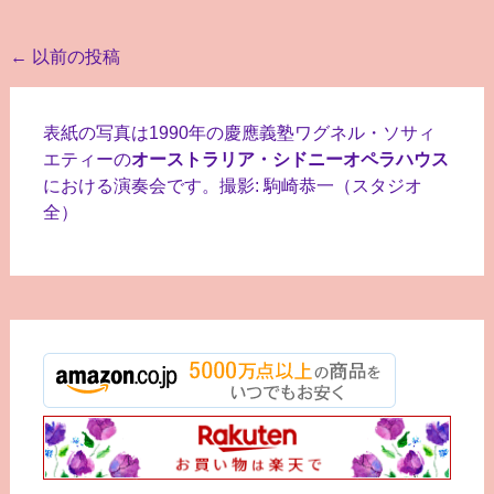
投
←
以前の投稿
稿
ナ
表紙の写真は1990年の慶應義塾ワグネル・ソサィ
ビ
エティーの
オーストラリア・シドニーオペラハウス
における演奏会です。撮影: 駒崎恭一（スタジオ
ゲ
全）
ー
シ
ョ
ン