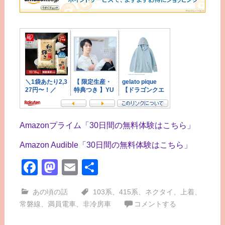
Amazonプライム「30日間の無料体験はこちら」
Amazon Audible「30日間の無料体験はこちら」
Facebook
Mastodon
Email
共
有
あの頃の話
103系
、
415系
、
ネクタイ
、
上着
、
常磐線
、
満員電車
、
非冷房車
コメントする