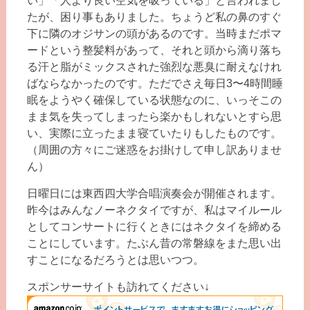
い」「人より良い空気を吸っている」と言われまし
たが、困り事もありました。ちょうど私の鼻のすぐ
下に隣のオジサンの頭があるのです。当時まだポマ
ードという整髪料があって、それと頭から滴り落ち
る汗と脂がミックスされた強烈な悪臭に耐えなけれ
ばならなかったのです。ただでさえ毎日3〜4時間睡
眠をようやく確保している状態なのに、いっそこの
まま気を失ってしまったら楽かもしれないとすら思
い、実際に立ったまま寝ていたりもしたものです。
（周囲の方々にご迷惑をお掛けして申し訳ありませ
ん）
日曜日には東西四大学合唱演奏会が開催されます。
昨今はみんなノーネクタイですが、私はマイルール
としてコンサートに行くときにはネクタイを締める
ことにしています。たぶん昔の常磐線をまた思い出
すことになるだろうとは思いつつ。
スポンサーサイトも訪れてください↓