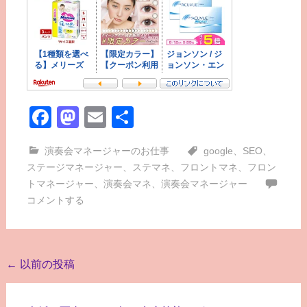
Facebook
Mastodon
Email
共
有
演奏会マネージャーのお仕事
google
、
SEO
、
ステージマネージャー
、
ステマネ
、
フロントマネ
、
フロン
トマネージャー
、
演奏会マネ
、
演奏会マネージャー
コメントする
投
←
以前の投稿
稿