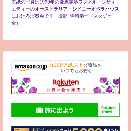
ナ
表紙の写真は1990年の慶應義塾ワグネル・ソサィ
ビ
エティーの
オーストラリア・シドニーオペラハウス
における演奏会です。撮影: 駒崎恭一（スタジオ
ゲ
全）
ー
シ
ョ
ン