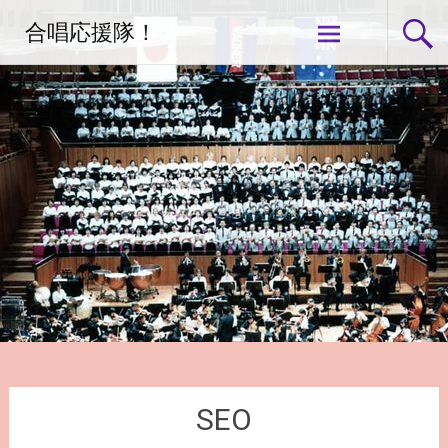
コ
合唱応援隊！
ン
テ
ン
ツ
へ
ス
キ
ッ
プ
SEO