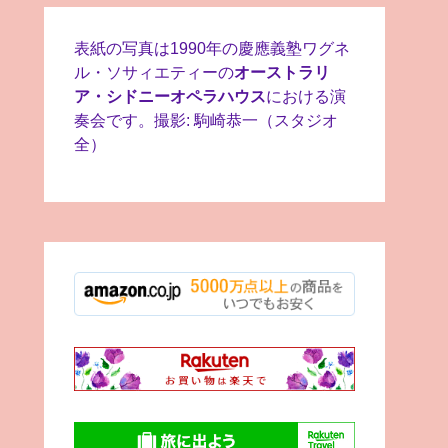
表紙の写真は1990年の慶應義塾ワグネ
ル・ソサィエティーの
オーストラリ
ア・シドニーオペラハウス
における演
奏会です。撮影: 駒崎恭一（スタジオ
全）