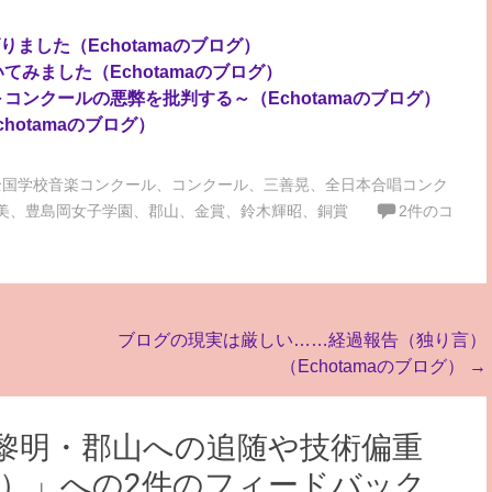
ました（Echotamaのブログ）
てみました（Echotamaのブログ）
コンクールの悪弊を批判する～（Echotamaのブログ）
otamaのブログ）
全国学校音楽コンクール
、
コンクール
、
三善晃
、
全日本合唱コンク
美
、
豊島岡女子学園
、
郡山
、
金賞
、
鈴木輝昭
、
銅賞
2件のコ
ブログの現実は厳しい……経過報告（独り言）
（Echotamaのブログ）
→
積黎明・郡山への追随や技術偏重
グ）
」への2件のフィードバック