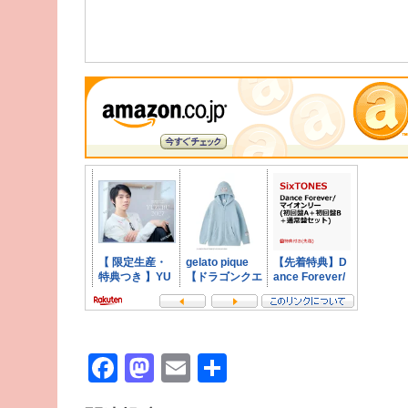
Facebook
Mastodon
Email
共
有