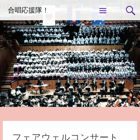
コ
合唱応援隊！
ン
テ
ン
ツ
へ
ス
キ
ッ
プ
フェアウェルコンサート