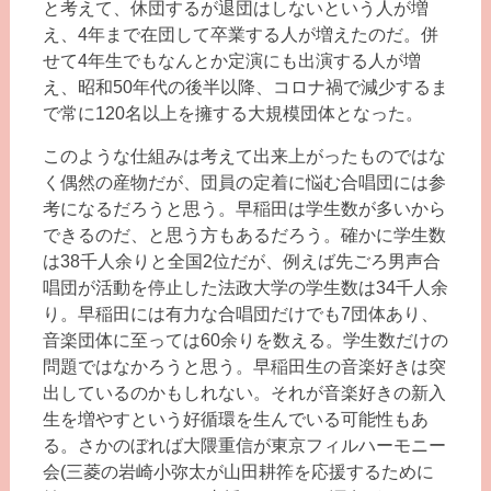
と考えて、休団するが退団はしないという人が増
え、4年まで在団して卒業する人が増えたのだ。併
せて4年生でもなんとか定演にも出演する人が増
え、昭和50年代の後半以降、コロナ禍で減少するま
で常に120名以上を擁する大規模団体となった。
このような仕組みは考えて出来上がったものではな
く偶然の産物だが、団員の定着に悩む合唱団には参
考になるだろうと思う。早稲田は学生数が多いから
できるのだ、と思う方もあるだろう。確かに学生数
は38千人余りと全国2位だが、例えば先ごろ男声合
唱団が活動を停止した法政大学の学生数は34千人余
り。早稲田には有力な合唱団だけでも7団体あり、
音楽団体に至っては60余りを数える。学生数だけの
問題ではなかろうと思う。早稲田生の音楽好きは突
出しているのかもしれない。それが音楽好きの新入
生を増やすという好循環を生んでいる可能性もあ
る。さかのぼれば大隈重信が東京フィルハーモニー
会(三菱の岩崎小弥太が山田耕筰を応援するために