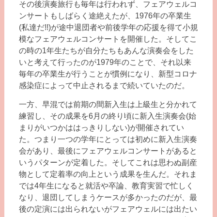
その後演奏旅行も毎年は行われず、フェアウェルコ
ンサートもしばらく途絶えたが、1976年の卒業生
(私達だ!!)が途中退団者や前後学年の応援を得て小規
模なフェアウェルコンサートを開催した。そしてこ
の時の1年生たちが自分たちもあんな演奏会をした
いと考えて行ったのが1979年のことで、それ以来
毎年の卒業生が行うことが慣例になり、新型コロナ
感染症によって中止されるまで続いていたのだ。
一方、早混では前期の間新入生は上級生と分かれて
練習し、その成果を6月の終り頃に新入生演奏会(始
まりがいつかははっきりしない)が開催されてい
た。つまり一つの学年にとっては初めに新入生演奏
会があり、最後にフェアウェルコンサートがあると
いうパターンが定着した。そしてこれは思わぬ副産
物として定着率の向上という成果を生んだ。それま
では4年生になると就活や卒論、教育実習で忙しく
なり、退団してしまうケースが多かったのだが、最
後の定演には出られないがフェアウェルには出たい