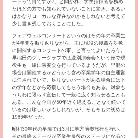
ートって何ですか?」と聞かれ、学生指揮者を務め
たほどの方でも知られていないことに驚き、あるい
はかなりローカルな存在なのかもしれないと考えて
少し書き残しておくことにした。
フェアウェルコンサートというのはその年の卒業生
が4年間を振り返りながら、主に現役の後輩を対象
に開催するコンサートの事、と言ってよいだろう。
早稲田のグリークラブでは送別演奏会という形で現
役生も一緒に演奏会を行っているようだが、早混の
場合は開催するかどうかも含め卒業学年の自主運営
に任されていて、足りないパートがある場合には下
の学年などから応援してもらう場合もある。対象も
うちわに限らず宣伝して一般に広く知らせることも
ある。こんな企画が50年近く絶えることなく続いて
いるのは珍しいかもしれないが、そもそもの初めは
1966年だった。
昭和30年代の早混では3月に地方演奏旅行を行い、
その最終ステージが卒業生最後のステージになるの