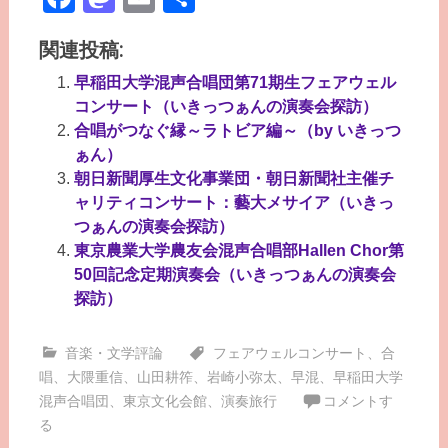
有
関連投稿:
早稲田大学混声合唱団第71期生フェアウェル
コンサート（いきっつぁんの演奏会探訪）
合唱がつなぐ縁～ラトビア編～（by いきっつ
ぁん）
朝日新聞厚生文化事業団・朝日新聞社主催チ
ャリティコンサート：藝大メサイア（いきっ
つぁんの演奏会探訪）
東京農業大学農友会混声合唱部Hallen Chor第
50回記念定期演奏会（いきっつぁんの演奏会
探訪）
音楽・文学評論
フェアウェルコンサート
、
合
唱
、
大隈重信
、
山田耕筰
、
岩崎小弥太
、
早混
、
早稲田大学
混声合唱団
、
東京文化会館
、
演奏旅行
コメントす
る