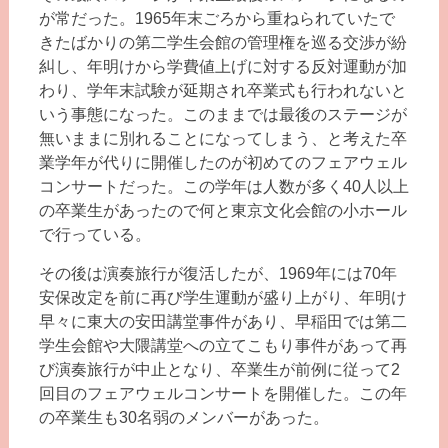
が常だった。1965年末ごろから重ねられていたで
きたばかりの第二学生会館の管理権を巡る交渉が紛
糾し、年明けから学費値上げに対する反対運動が加
わり、学年末試験が延期され卒業式も行われないと
いう事態になった。このままでは最後のステージが
無いままに別れることになってしまう、と考えた卒
業学年が代りに開催したのが初めてのフェアウェル
コンサートだった。この学年は人数が多く40人以上
の卒業生があったので何と東京文化会館の小ホール
で行っている。
その後は演奏旅行が復活したが、1969年には70年
安保改定を前に再び学生運動が盛り上がり、年明け
早々に東大の安田講堂事件があり、早稲田では第二
学生会館や大隈講堂への立てこもり事件があって再
び演奏旅行が中止となり、卒業生が前例に従って2
回目のフェアウェルコンサートを開催した。この年
の卒業生も30名弱のメンバーがあった。