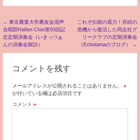
投
←
東京農業大学農友会混声
これぞ伝統の底力！存続の
合唱部Hallen Chor第50回記
危機から復活した同志社グ
稿
念定期演奏会（いきっつぁ
リークラブの定期演奏会
ナ
んの演奏会探訪）
（Echotamaのブログ）
→
ビ
ゲ
コメントを残す
ー
シ
メールアドレスが公開されることはありません。
※
ョ
が付いている欄は必須項目です
ン
コメント
※