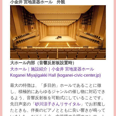
小金井 宮地楽器ホール 外観
大ホール内部（音響反射板設置時）
大ホール｜施設紹介｜小金井 宮地楽器ホール
Koganei Miyajigakki Hall (koganei-civic-center.jp)
最大の特徴は、「多目的」ホールであることに徹
し、積極的にあらゆるジャンルの催し物に対応でき
るよう、音響反射板を可動式にしていることです。
先日声楽の「
砂川涼子さんリサイタル
」でお邪魔し
たときも、伴奏のピアノとともに良い響きが鳴って