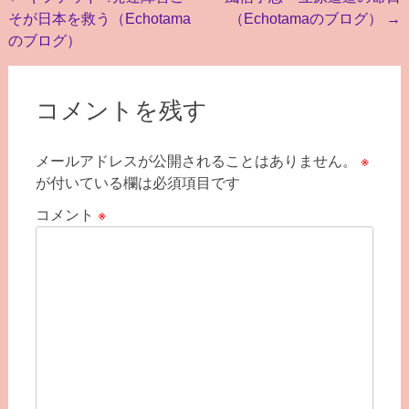
そが日本を救う（Echotama
（Echotamaのブログ）
→
稿
のブログ）
ナ
ビ
コメントを残す
ゲ
ー
メールアドレスが公開されることはありません。
※
シ
が付いている欄は必須項目です
ョ
コメント
※
ン