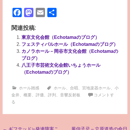
Facebook
Mastodon
Email
共
有
関連投稿:
東京文化会館（Echotamaのブログ）
フェスティバルホール（Echotamaのブログ）
カノラホール－岡谷市文化会館（Echotamaの
ブログ）
八王子市芸術文化会館いちょうホール
（Echotamaのブログ）
ホール雑感
ホール
、
合唱
、
宮地楽器ホール
、
小
金井
、
概要
、
評価
、
評判
、
音響反射板
コメントす
る
投
←
ギフテッド≒発達障害こ
風信子忌 – 立原道造の命日