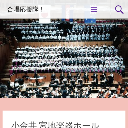
コ
合唱応援隊！
ン
テ
ン
ツ
へ
ス
キ
ッ
プ
小金井 宮地楽器ホール