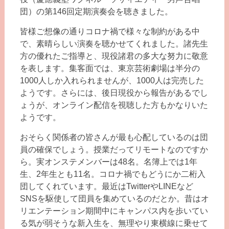
団）の第146回定期演奏会を聴きました。
皆様ご想像の通りコロナ禍で様々な制約がある中
で、素晴らしい演奏を聴かせてくれました。諸先生
方の優れたご指導と、現役諸君の多大な努力に敬意
を表します。集客面では、東京芸術劇場は半分の
1000人しか入れられませんが、1000人は完売した
ようです。さらには、後日現役から報告があるでし
ょうが、オンライン配信を視聴した方もかなりいた
ようです。
おそらく関係者の皆さんが最も心配しているのは団
員の確保でしょう。授業だってリモートなのですか
ら。実オンステメンバーは48名。名簿上では1年
生、2年生とも11名。コロナ禍でもどうにか二桁入
団してくれています。最近はTwitterやLINEなど
SNSを駆使して団員を集めているのだとか。昔はオ
リエンテーション期間中にキャンパス内を歩いてい
る気が弱そうな新入生を、無理やり東横線に乗せて