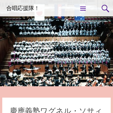
コ
合唱応援隊！
ン
テ
ン
ツ
へ
ス
キ
ッ
プ
慶應義塾ワグネル・ソサィ