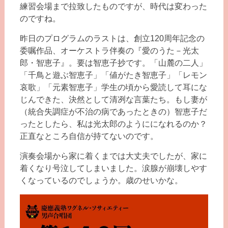
練習会場まで拉致したものですが、時代は変わった
のですね。
昨日のプログラムのラストは、創立120周年記念の
委嘱作品、オーケストラ伴奏の『愛のうた－光太
郎・智恵子』。要は智恵子抄です。「山麓の二人」
「千鳥と遊ぶ智恵子」「値がたき智恵子」「レモン
哀歌」「元素智恵子」学生の頃から愛読して耳にな
じんできた、決然として清冽な言葉たち。もし妻が
（統合失調症が不治の病であったときの）智恵子だ
ったとしたら、私は光太郎のようにになれるのか？
正直なところ自信が持てないのです。
演奏会場から家に着くまでは大丈夫でしたが、家に
着くなり号泣してしまいました。涙腺が崩壊しやす
くなっているのでしょうか。歳のせいかな。