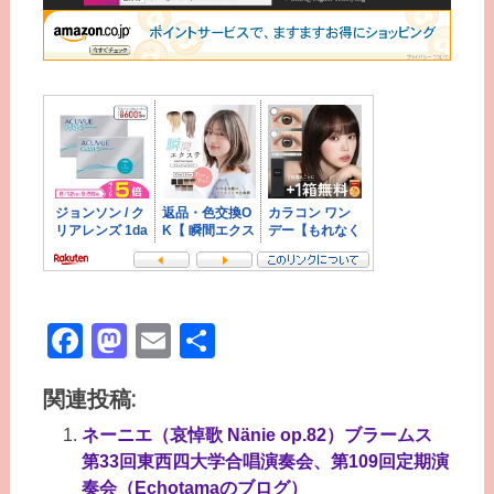
Facebook
Mastodon
Email
共
有
関連投稿:
ネーニエ（哀悼歌 Nänie op.82）ブラームス
第33回東西四大学合唱演奏会、第109回定期演
奏会（Echotamaのブログ）