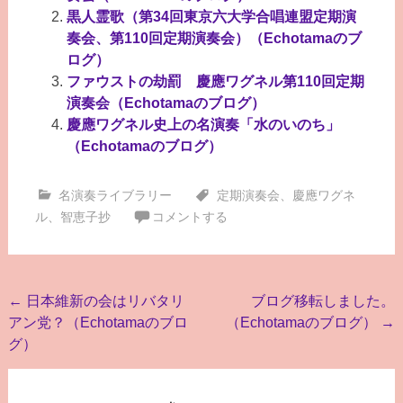
黒人霊歌（第34回東京六大学合唱連盟定期演
奏会、第110回定期演奏会）（Echotamaのブ
ログ）
ファウストの劫罰 慶應ワグネル第110回定期
演奏会（Echotamaのブログ）
慶應ワグネル史上の名演奏「水のいのち」
（Echotamaのブログ）
名演奏ライブラリー
定期演奏会
、
慶應ワグネ
ル
、
智恵子抄
コメントする
投
←
日本維新の会はリバタリ
ブログ移転しました。
アン党？（Echotamaのブロ
（Echotamaのブログ）
→
稿
グ）
ナ
ビ