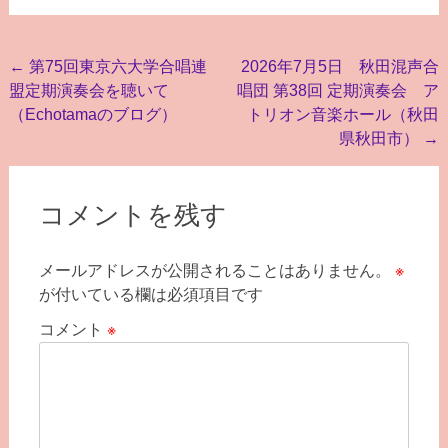
投
←
第75回東京六大学合唱連
2026年7月5日 秋田混声合
盟定期演奏会を聴いて
唱団 第38回 定期演奏会 ア
稿
（Echotamaのブログ）
トリオン音楽ホール（秋田
ナ
県秋田市）
→
ビ
ゲ
コメントを残す
ー
シ
メールアドレスが公開されることはありません。
※
ョ
が付いている欄は必須項目です
ン
コメント
※