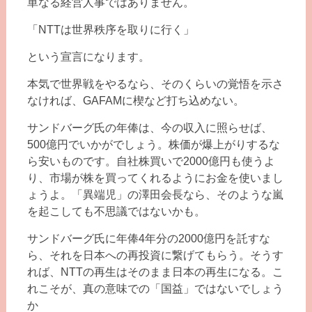
単なる経営人事ではありません。
「NTTは世界秩序を取りに行く」
という宣言になります。
本気で世界戦をやるなら、そのくらいの覚悟を示さ
なければ、GAFAMに楔など打ち込めない。
サンドバーグ氏の年俸は、今の収入に照らせば、
500億円でいかがでしょう。株価が爆上がりするな
ら安いものです。自社株買いで2000億円も使うよ
り、市場が株を買ってくれるようにお金を使いまし
ょうよ。「異端児」の澤田会長なら、そのような嵐
を起こしても不思議ではないかも。
サンドバーグ氏に年俸4年分の2000億円を託すな
ら、それを日本への再投資に繋げてもらう。そうす
れば、NTTの再生はそのまま日本の再生になる。こ
れこそが、真の意味での「国益」ではないでしょう
か