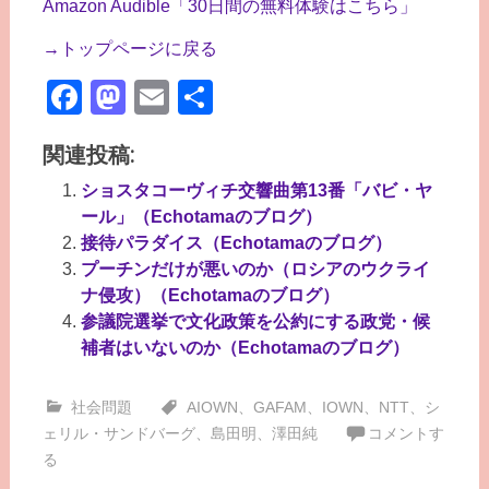
Amazon Audible「30日間の無料体験はこちら」
→トップページに戻る
Facebook
Mastodon
Email
共
有
関連投稿:
ショスタコーヴィチ交響曲第13番「バビ・ヤ
ール」（Echotamaのブログ）
接待パラダイス（Echotamaのブログ）
プーチンだけが悪いのか（ロシアのウクライ
ナ侵攻）（Echotamaのブログ）
参議院選挙で文化政策を公約にする政党・候
補者はいないのか（Echotamaのブログ）
社会問題
AIOWN
、
GAFAM
、
IOWN
、
NTT
、
シ
ェリル・サンドバーグ
、
島田明
、
澤田純
コメントす
る