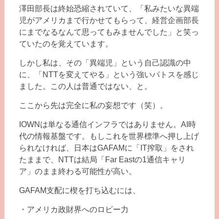
澤田部長は終始恐縮されていて、「私みたいな異端
児がアメリカまで行かせてもらって、経営企画部長
にまでなるなんて思ってもみませんでした」と笑っ
ていたのを覚えています。
しかし私は、その「異端児」という自己認識の中
に、「NTTを変えてやる」という強いパトスを感じ
ました。この人は普通ではない、と。
ここから先は完全に私の妄想です（笑）。
IOWNは単なる通信インフラではありません。AI時
代の情報基盤です。もしこれを世界標準へ押し上げ
られなければ、日本はGAFAMに「IT搾取」をされ
たままで、NTTは結局「Far Eastの1通信キャリ
ア」のまま終わる可能性が高い。
GAFAM支配に楔を打ち込むには、
・アメリカ政財界へのロビー力