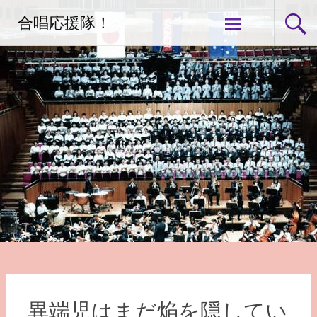
コ
合唱応援隊！
ン
テ
ン
ツ
へ
ス
キ
ッ
プ
異端児はまだ焔を隠してい