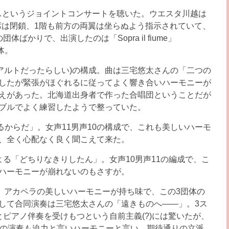
ing…というジョイントコンサートを聴いた。ウエスタ川越は
階席は閉鎖、1階も前方の両翼は坐らぬよう指示されていて、
かりで、出演したのは「Sopra il fiume」
体。
だし1名はアルトだったらしい)の構成。曲は三宅悠太さんの「二つの
したが緊張がほぐれるに従ってよく響き合いハーモニーが
えがあった。北海道出身者で作った合唱団ということだが
ブルでよく練習したようで整っていた。
なでるからだ」。女声11男声10の構成で、これも美しいハーモ
、全く心配なく良く聞こえて来た。
る「どちりなきりしたん」。女声10男声11の編成で、こ
ハーモニーが崩れないのもさすが。
、アカペラの美しいハーモニーが持ち味で、この3団体の
して合同演奏は三宅悠太さんの「遠きものへ――」。3ス
ピアノ伴奏を受けもつという自前主義(?)には驚いたが、
りの演奏も迫力と言いハーモニーと言い、期待通りの立派