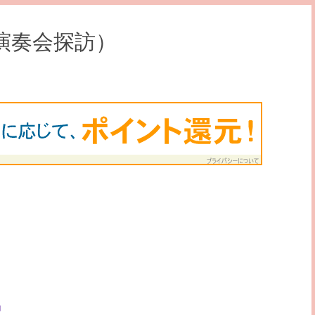
の演奏会探訪）
」