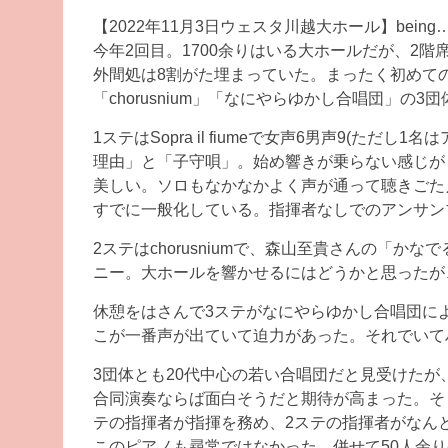
【2022年11月3日ウェスタ川越大ホール】be
今年2回目。1700余りはいる大ホールだが、2
外間処は8割がた埋まっていた。まったく初めての団体ば
「chorusnium」「なにやらゆかし合唱団」の3団
1ステはSopra il fiumeで女声6男声9(た
理由」と「子守唄」。始め響きが乗らない感じが
美しい。ソロもなかなかよく声が通って聴きごた
すでに一般化している。指揮者なしでのアンサン
2ステはchorusniumで、森山至貴さんの「か
ニー。大ホールを響かせるにはどうかと思ったが
休憩をはさんで3ステがなにやらゆかし合唱団によ
こが一番声が出ていて迫力があった。それでいて
3団体とも20代中心の若い合唱団だと見受けたが
合同演奏ならば面白そうだと期待が高まった。そ
テの指揮者が指揮を務め、2ステの指揮者がなんと
このピアノも尋常ではなかった。併せて50人余