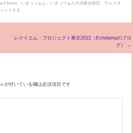
a il fiume
、
いきっつぁん
、
いきっつぁんの演奏会探訪
、
ウェスタ
メントする
レクイエム・プロジェクト東京2022（Echotamaのブロ
グ）
→
※
が付いている欄は必須項目です