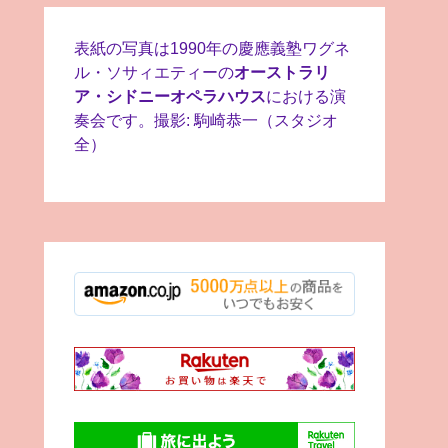
表紙の写真は1990年の慶應義塾ワグネ
ル・ソサィエティーの
オーストラリ
ア・シドニーオペラハウス
における演
奏会です。撮影: 駒崎恭一（スタジオ
全）