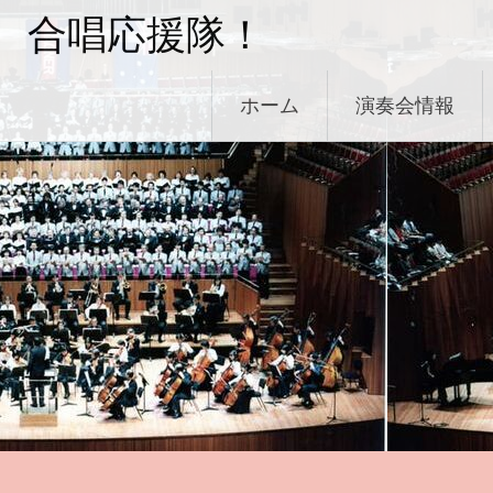
コ
合唱応援隊！
ン
テ
ン
ホーム
演奏会情報
ツ
へ
ス
キ
ッ
プ