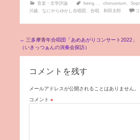
音楽・文学評論
being…
、
chorusnium
、
Sopr
川越
、
なにやらゆかし合唱団
、
合唱
、
和田太郎
コ
投
←
三多摩青年合唱団「あめあがりコンサート2022」
（いきっつぁんの演奏会探訪）
稿
ナ
ビ
コメントを残す
ゲ
メールアドレスが公開されることはありません。
ー
シ
コメント
※
ョ
ン